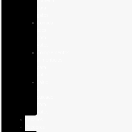
humeda
para
gatos
Comida
seca
para
gatos
Complementos
alimenticios
para
gatos
Salud
y
cuidado
para
gatos
Caballos
Roedores