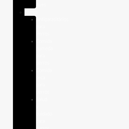
Aves
Perros
Antiparasitários
para
Perros
Comida
humeda
para
perros
Comida
seca
para
perros
Salud
y
cuidado
para
perros