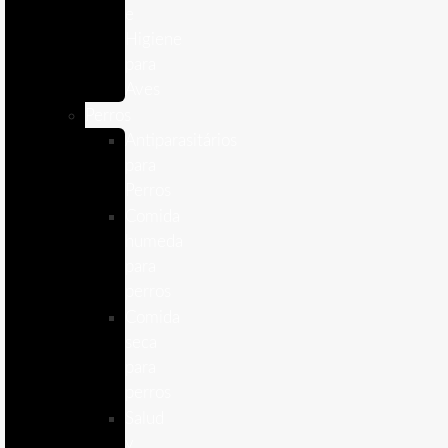
e
Higiene
para
Aves
Perros
Antiparasitários
para
Perros
Comida
humeda
para
perros
Comida
seca
para
perros
Salud
y