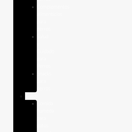
Complementos
alimenticios
para
perros
Salud
y
Cuidado
para
Perros
Snacks
para
perros
Gatos
Comida
humeda
para
gatos