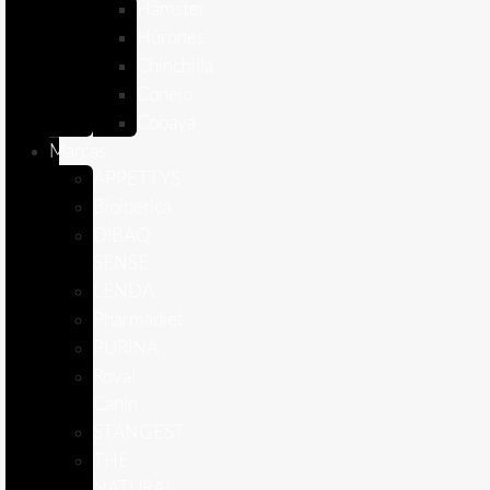
Hámster
Húrones
Chinchilla
Conejo
Cobaya
Marcas
APPETTYS
Bioiberica
DIBAQ
SENSE
LENDA
Pharmadiet
PURINA
Royal
Canin
STANGEST
THE
NATURAL