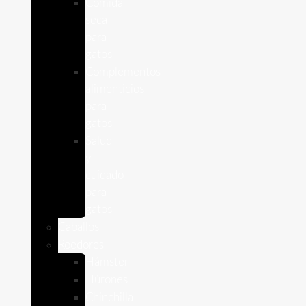
Comida
seca
para
gatos
Complementos
alimenticios
para
gatos
Salud
y
cuidado
para
gatos
Caballos
Roedores
Hámster
Húrones
Chinchilla