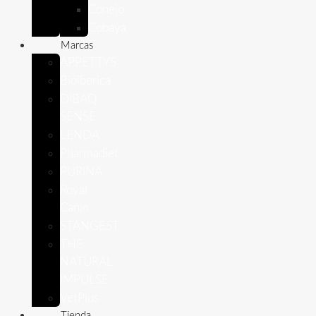
Conejo
Cobaya
Marcas
APPETTYS
Bioiberica
DIBAQ
SENSE
LENDA
Pharmadiet
PURINA
Royal
Canin
STANGEST
THE
NATURAL
IMPULSE
VetPlus
Tienda