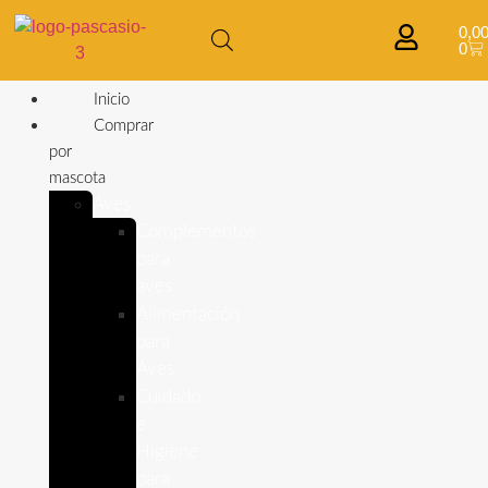
0,0
0
Inicio
Comprar
por
mascota
Aves
Complementos
para
aves
Alimentación
para
Aves
Cuidado
e
Higiene
para