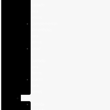
cuidado
para
perros
Complementos
alimenticios
para
perros
Salud
y
Cuidado
para
Perros
Snacks
para
perros
Gatos
Comida