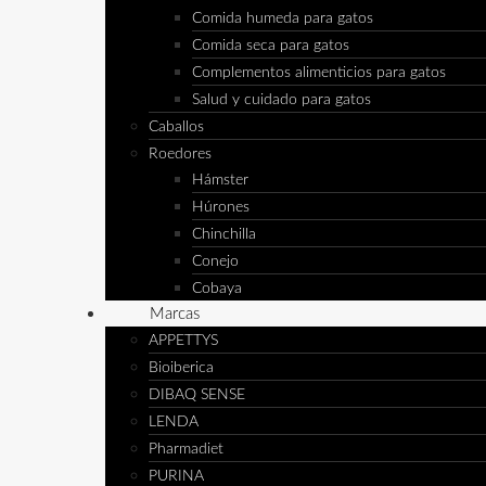
Comida humeda para gatos
Comida seca para gatos
Complementos alimenticios para gatos
Salud y cuidado para gatos
Caballos
Roedores
Hámster
Húrones
Chinchilla
Conejo
Cobaya
Marcas
APPETTYS
Bioiberica
DIBAQ SENSE
LENDA
Pharmadiet
PURINA