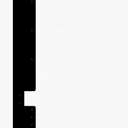
Comida
seca
para
gatos
Complementos
alimenticios
para
gatos
Salud
y
cuidado
para
gatos
Caballos
Roedores
Hámster
Húrones
Chinchilla