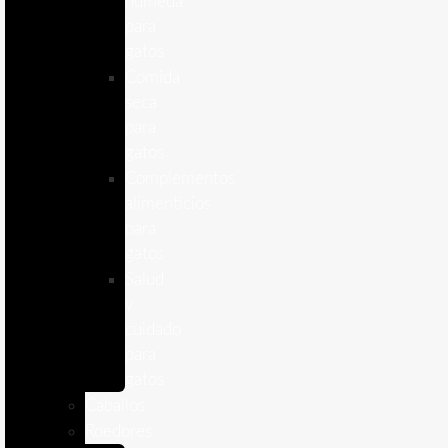
humeda
para
gatos
Comida
seca
para
gatos
Complementos
alimenticios
para
gatos
Salud
y
cuidado
para
gatos
Caballos
Roedores