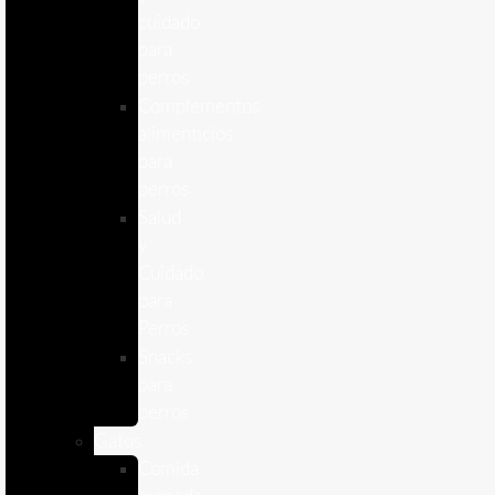
cuidado
para
perros
Complementos
alimenticios
para
perros
Salud
y
Cuidado
para
Perros
Snacks
para
perros
Gatos
Comida