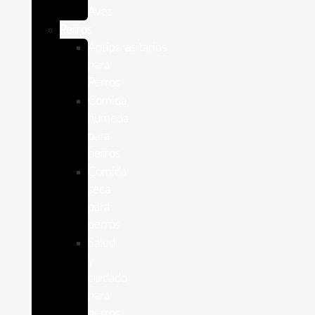
Aves
Perros
Antiparasitários
para
Perros
Comida
humeda
para
perros
Comida
seca
para
perros
Salud
y
cuidado
para
perros