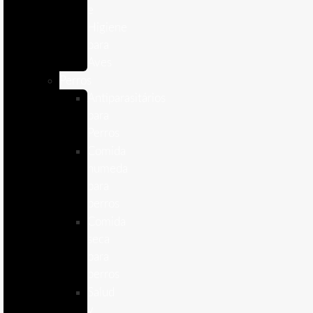
e
Higiene
para
Aves
Perros
Antiparasitários
para
Perros
Comida
humeda
para
perros
Comida
seca
para
perros
Salud
y