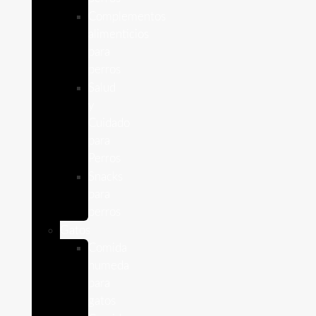
Complementos
alimenticios
para
perros
Salud
y
Cuidado
para
Perros
Snacks
para
perros
Gatos
Comida
humeda
para
gatos