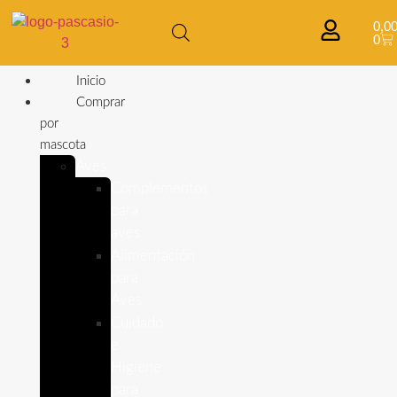
0,0
0
Inicio
Comprar
por
mascota
Aves
Complementos
para
aves
Alimentación
para
Aves
Cuidado
e
Higiene
para