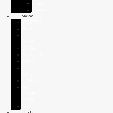
Conejo
Cobaya
Marcas
APPETTYS
Bioiberica
DIBAQ
SENSE
LENDA
Pharmadiet
PURINA
Royal
Canin
STANGEST
THE
NATURAL
IMPULSE
VetPlus
Tienda