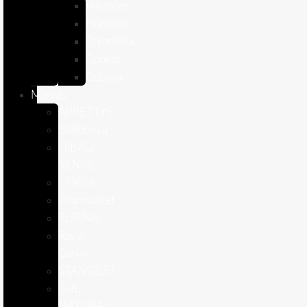
Hámster
Húrones
Chinchilla
Conejo
Cobaya
Marcas
APPETTYS
Bioiberica
DIBAQ
SENSE
LENDA
Pharmadiet
PURINA
Royal
Canin
STANGEST
THE
NATURAL