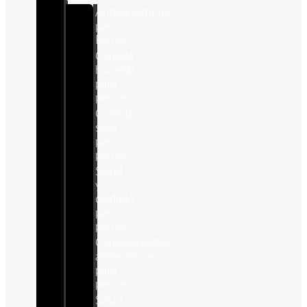
Antiparasitários
para
Perros
Comida
humeda
para
perros
Comida
seca
para
perros
Salud
y
cuidado
para
perros
Complementos
alimenticios
para
perros
Salud