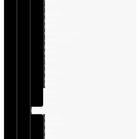
Salud
y
cuidado
para
perros
Complementos
alimenticios
para
perros
Salud
y
Cuidado
para
Perros
Snacks
para
perros
Gatos
Comida
humeda
para
gatos