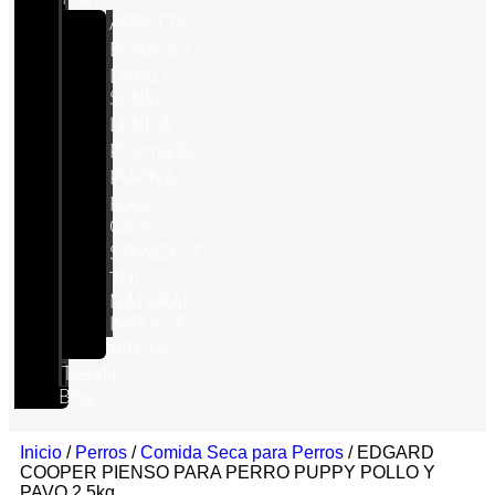
APPETTYS
Bioiberica
DIBAQ
SENSE
LENDA
Pharmadiet
PURINA
Royal
Canin
STANGEST
THE
NATURAL
IMPULSE
VetPlus
Tienda
Blog
Inicio
/
Perros
/
Comida Seca para Perros
/ EDGARD
COOPER PIENSO PARA PERRO PUPPY POLLO Y
PAVO 2,5kg