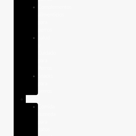
Complementos
alimenticios
para
perros
Salud
y
Cuidado
para
Perros
Snacks
para
perros
Gatos
Comida
humeda
para
gatos