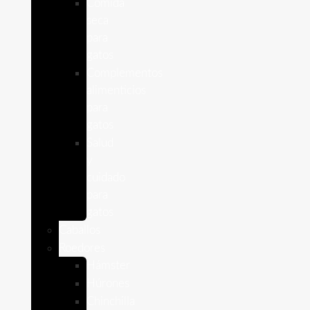
Comida
seca
para
gatos
Complementos
alimenticios
para
gatos
Salud
y
cuidado
para
gatos
Caballos
Roedores
Hámster
Húrones
Chinchilla