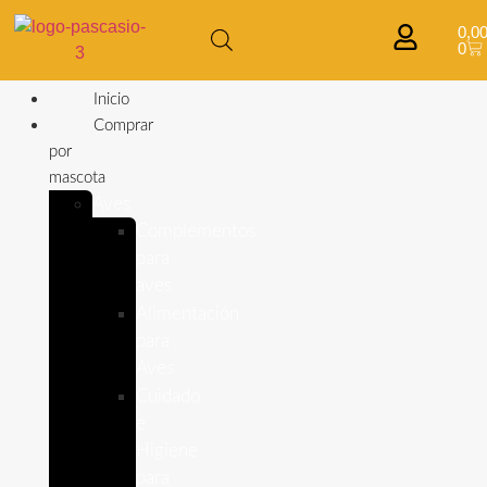
0,0
0
Inicio
Comprar
por
mascota
Aves
Complementos
para
aves
Alimentación
para
Aves
Cuidado
e
Higiene
para