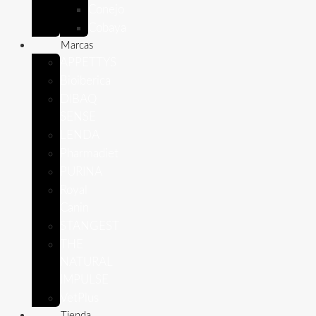
Conejo
Cobaya
Marcas
APPETTYS
Bioiberica
DIBAQ
SENSE
LENDA
Pharmadiet
PURINA
Royal
Canin
STANGEST
THE
NATURAL
IMPULSE
VetPlus
Tienda