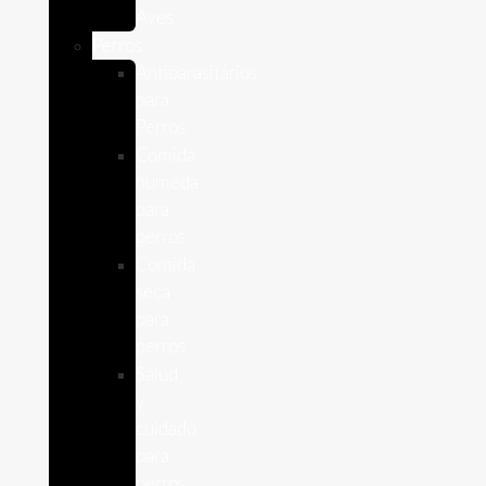
Aves
Perros
Antiparasitários
para
Perros
Comida
humeda
para
perros
Comida
seca
para
perros
Salud
y
cuidado
para
perros