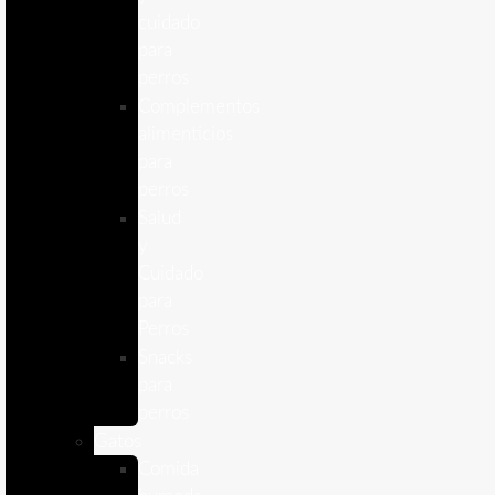
cuidado
para
perros
Complementos
alimenticios
para
perros
Salud
y
Cuidado
para
Perros
Snacks
para
perros
Gatos
Comida