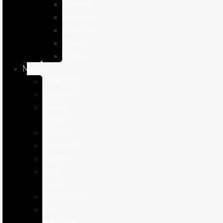
Hámster
Húrones
Chinchilla
Conejo
Cobaya
Marcas
APPETTYS
Bioiberica
DIBAQ
SENSE
LENDA
Pharmadiet
PURINA
Royal
Canin
STANGEST
THE
NATURAL