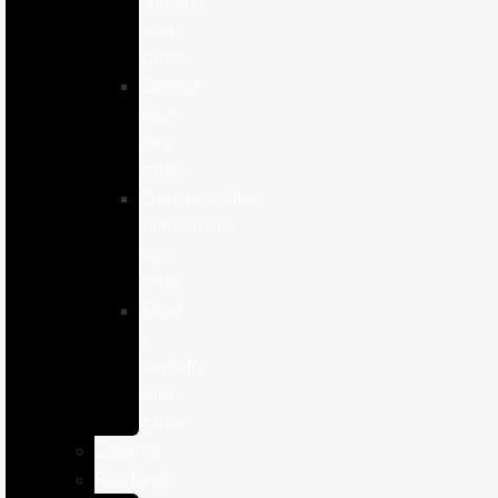
humeda
para
gatos
Comida
seca
para
gatos
Complementos
alimenticios
para
gatos
Salud
y
cuidado
para
gatos
Caballos
Roedores