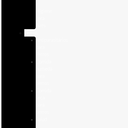
e
Higiene
para
Aves
Perros
Antiparasitários
para
Perros
Comida
humeda
para
perros
Comida
seca
para
perros
Salud
y