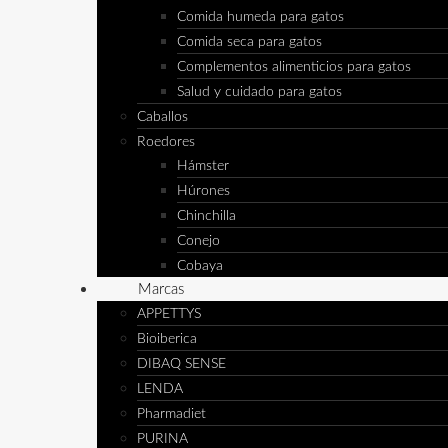
Comida humeda para gatos
Comida seca para gatos
Complementos alimenticios para gatos
Salud y cuidado para gatos
Caballos
Roedores
Hámster
Húrones
Chinchilla
Conejo
Cobaya
Marcas
APPETTYS
Bioiberica
DIBAQ SENSE
LENDA
Pharmadiet
PURINA