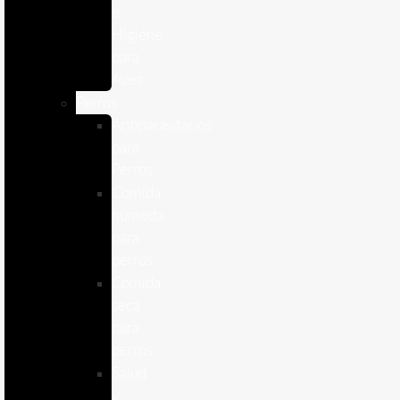
e
Higiene
para
Aves
Perros
Antiparasitários
para
Perros
Comida
humeda
para
perros
Comida
seca
para
perros
Salud
y