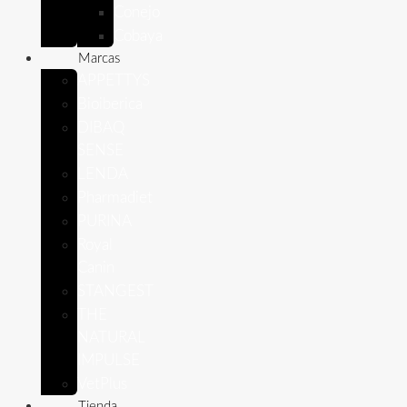
Conejo
Cobaya
Marcas
APPETTYS
Bioiberica
DIBAQ
SENSE
LENDA
Pharmadiet
PURINA
Royal
Canin
STANGEST
THE
NATURAL
IMPULSE
VetPlus
Tienda