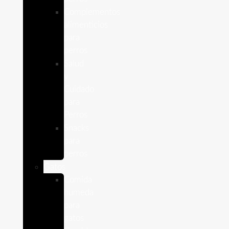
Complementos
alimenticios
para
perros
Salud
y
Cuidado
para
Perros
Snacks
para
perros
Gatos
Comida
humeda
para
gatos