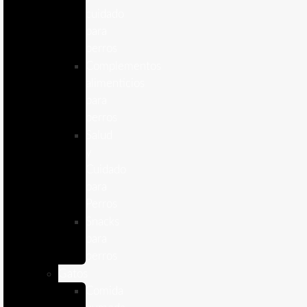
cuidado
para
perros
Complementos
alimenticios
para
perros
Salud
y
Cuidado
para
Perros
Snacks
para
perros
Gatos
Comida