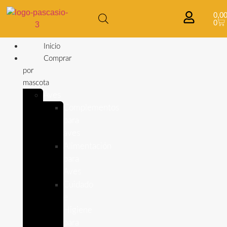
0,0
0
Inicio
Comprar
por
mascota
Aves
Complementos
para
aves
Alimentación
para
Aves
Cuidado
e
Higiene
para