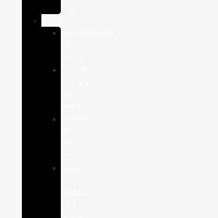
Aves
Perros
Antiparasitários
para
Perros
Comida
humeda
para
perros
Comida
seca
para
perros
Salud
y
cuidado
para
perros