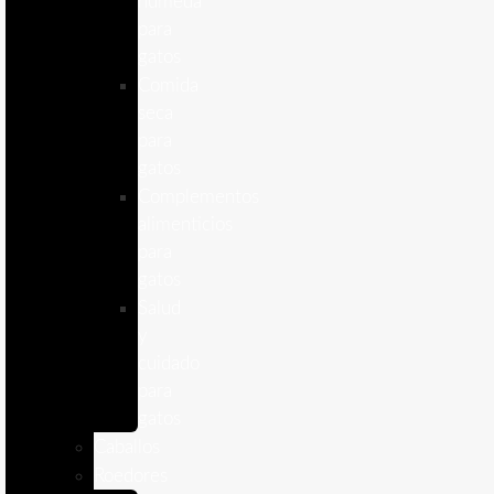
humeda
para
gatos
Comida
seca
para
gatos
Complementos
alimenticios
para
gatos
Salud
y
cuidado
para
gatos
Caballos
Roedores