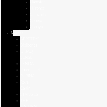
Hámster
Húrones
Chinchilla
Conejo
Cobaya
Marcas
APPETTYS
Bioiberica
DIBAQ
SENSE
LENDA
Pharmadiet
PURINA
Royal
Canin
STANGEST
THE
NATURAL