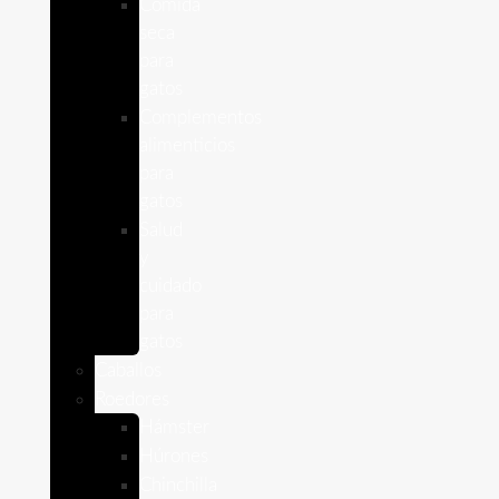
Comida
seca
para
gatos
Complementos
alimenticios
para
gatos
Salud
y
cuidado
para
gatos
Caballos
Roedores
Hámster
Húrones
Chinchilla