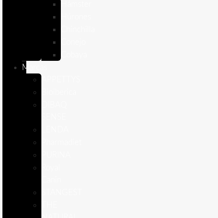
Hámster
Húrones
Chinchilla
Conejo
Cobaya
Marcas
APPETTYS
Bioiberica
DIBAQ
SENSE
LENDA
Pharmadiet
PURINA
Royal
Canin
STANGEST
THE
NATURAL