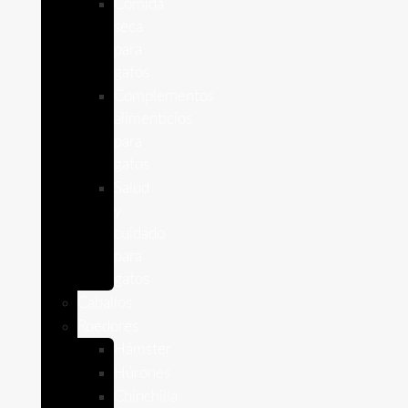
Comida
seca
para
gatos
Complementos
alimenticios
para
gatos
Salud
y
cuidado
para
gatos
Caballos
Roedores
Hámster
Húrones
Chinchilla