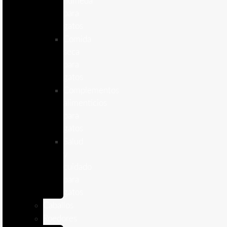
humeda
para
gatos
Comida
seca
para
gatos
Complementos
alimenticios
para
gatos
Salud
y
cuidado
para
gatos
Caballos
Roedores