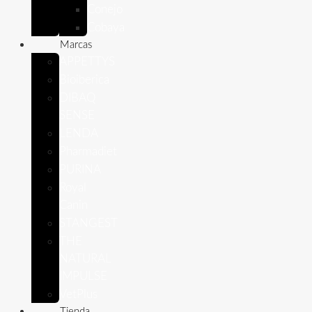
Conejo
Cobaya
Marcas
APPETTYS
Bioiberica
DIBAQ
SENSE
LENDA
Pharmadiet
PURINA
Royal
Canin
STANGEST
THE
NATURAL
IMPULSE
VetPlus
Tienda