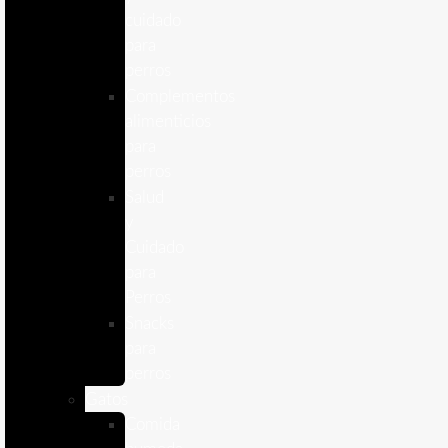
cuidado
para
perros
Complementos
alimenticios
para
perros
Salud
y
Cuidado
para
Perros
Snacks
para
perros
Gatos
Comida