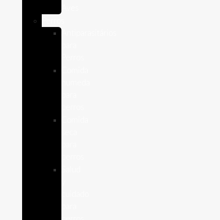
Aves
Perros
Antiparasitários
para
Perros
Comida
humeda
para
perros
Comida
seca
para
perros
Salud
y
cuidado
para
perros