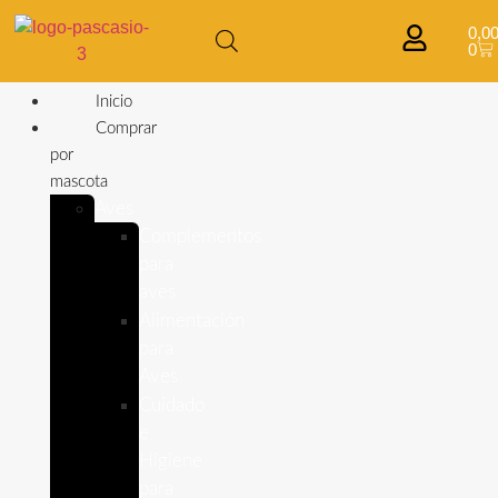
0,0
0
Inicio
Comprar
por
mascota
Aves
Complementos
para
aves
Alimentación
para
Aves
Cuidado
e
Higiene
para