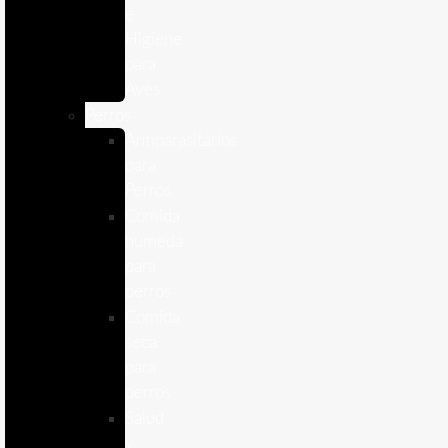
e
Higiene
para
Aves
Perros
Antiparasitários
para
Perros
Comida
humeda
para
perros
Comida
seca
para
perros
Salud
y