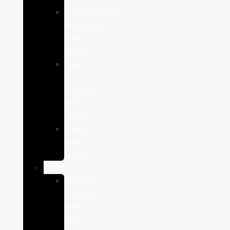
Complementos
alimenticios
para
perros
Salud
y
Cuidado
para
Perros
Snacks
para
perros
Gatos
Comida
humeda
para
gatos