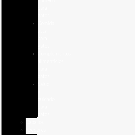
humeda
para
gatos
Comida
seca
para
gatos
Complementos
alimenticios
para
gatos
Salud
y
cuidado
para
gatos
Caballos
Roedores