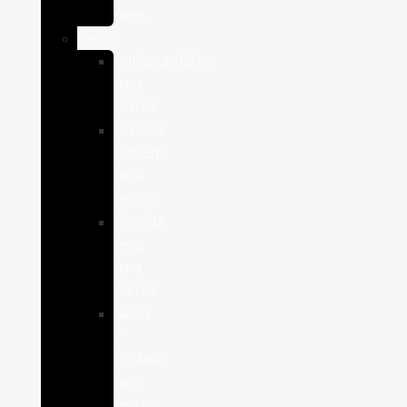
Aves
Perros
Antiparasitários
para
Perros
Comida
humeda
para
perros
Comida
seca
para
perros
Salud
y
cuidado
para
perros