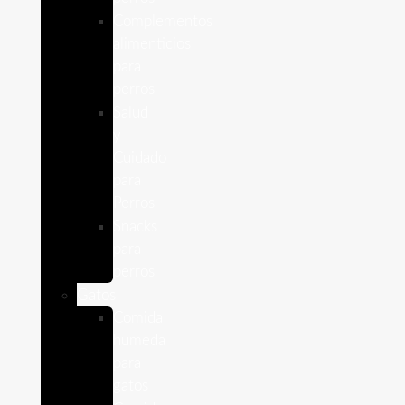
Complementos
alimenticios
para
perros
Salud
y
Cuidado
para
Perros
Snacks
para
perros
Gatos
Comida
humeda
para
gatos