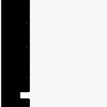
cuidado
para
perros
Complementos
alimenticios
para
perros
Salud
y
Cuidado
para
Perros
Snacks
para
perros
Gatos
Comida