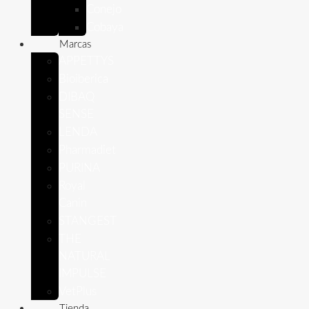
Conejo
Cobaya
Marcas
APPETTYS
Bioiberica
DIBAQ
SENSE
LENDA
Pharmadiet
PURINA
Royal
Canin
STANGEST
THE
NATURAL
IMPULSE
VetPlus
Tienda