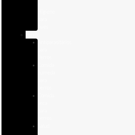
e
Higiene
para
Aves
Perros
Antiparasitários
para
Perros
Comida
humeda
para
perros
Comida
seca
para
perros
Salud
y