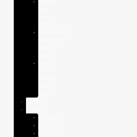
Comida
seca
para
gatos
Complementos
alimenticios
para
gatos
Salud
y
cuidado
para
gatos
Caballos
Roedores
Hámster
Húrones
Chinchilla