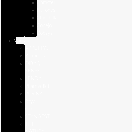
Hámster
Húrones
Chinchilla
Conejo
Cobaya
Marcas
APPETTYS
Bioiberica
DIBAQ
SENSE
LENDA
Pharmadiet
PURINA
Royal
Canin
STANGEST
THE
NATURAL