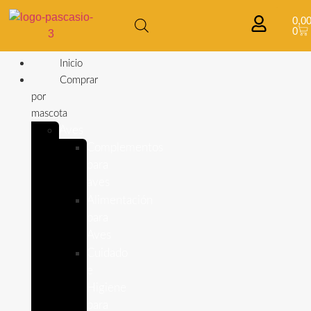
0,0
0
Inicio
Comprar
por
mascota
Aves
Complementos
para
aves
Alimentación
para
Aves
Cuidado
e
Higiene
para