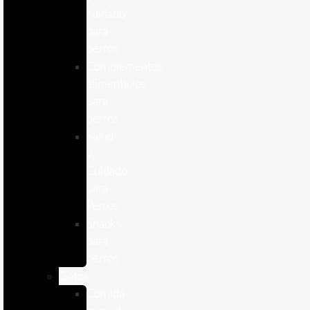
cuidado
para
perros
Complementos
alimenticios
para
perros
Salud
y
Cuidado
para
Perros
Snacks
para
perros
Gatos
Comida