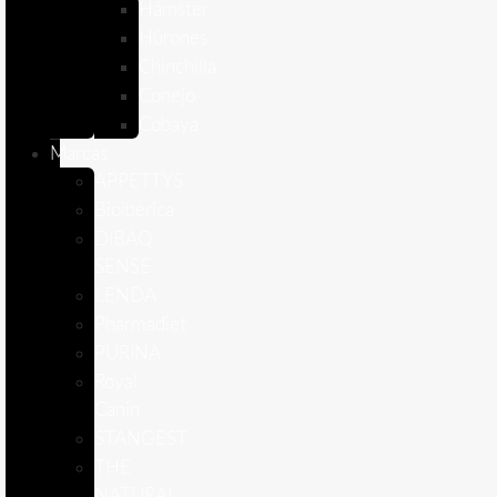
Hámster
Húrones
Chinchilla
Conejo
Cobaya
Marcas
APPETTYS
Bioiberica
DIBAQ
SENSE
LENDA
Pharmadiet
PURINA
Royal
Canin
STANGEST
THE
NATURAL