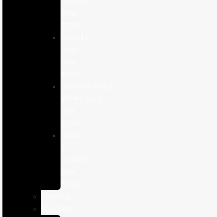
humeda
para
gatos
Comida
seca
para
gatos
Complementos
alimenticios
para
gatos
Salud
y
cuidado
para
gatos
Caballos
Roedores