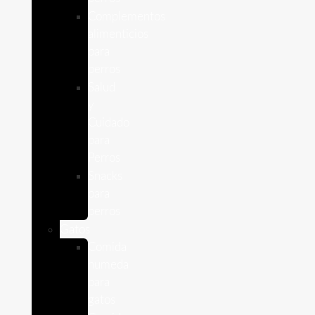
Complementos
alimenticios
para
perros
Salud
y
Cuidado
para
Perros
Snacks
para
perros
Gatos
Comida
humeda
para
gatos