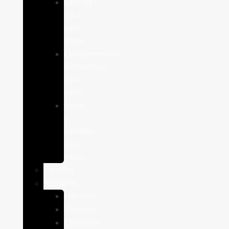
Comida
seca
para
gatos
Complementos
alimenticios
para
gatos
Salud
y
cuidado
para
gatos
Caballos
Roedores
Hámster
Húrones
Chinchilla