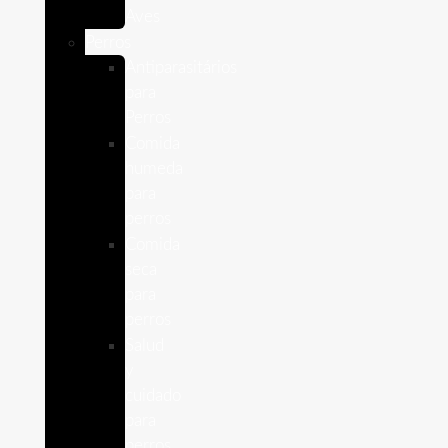
Aves
Perros
Antiparasitários
para
Perros
Comida
humeda
para
perros
Comida
seca
para
perros
Salud
y
cuidado
para
perros