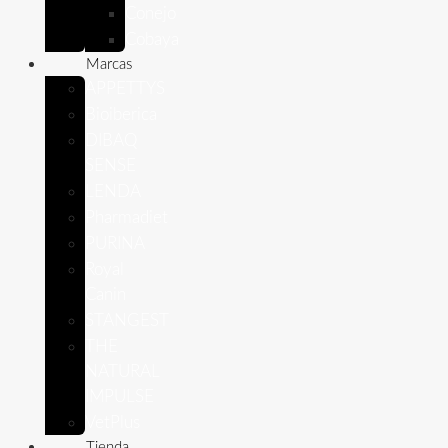
Conejo
Cobaya
Marcas
APPETTYS
Bioiberica
DIBAQ
SENSE
LENDA
Pharmadiet
PURINA
Royal
Canin
STANGEST
THE
NATURAL
IMPULSE
VetPlus
Tienda