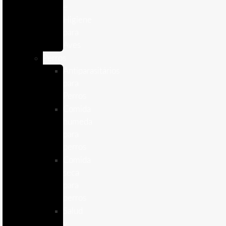
e
Higiene
para
Aves
Perros
Antiparasitários
para
Perros
Comida
humeda
para
perros
Comida
seca
para
perros
Salud
y