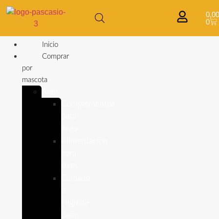
0,0
0
Inicio
Comprar
por
mascota
Aves
Complementos
para
aves
Alimentación
para
Aves
Cuidado
e
Higiene
para