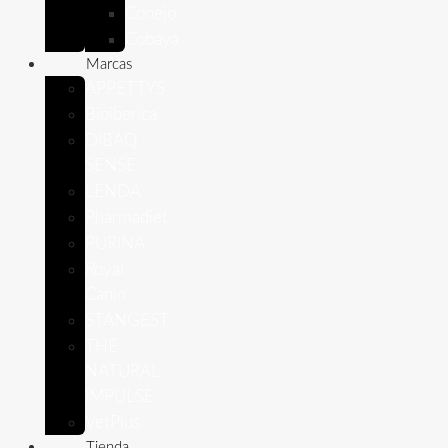
Conejo
Cobaya
Marcas
APPETTYS
Bioiberica
DIBAQ
SENSE
LENDA
Pharmadiet
PURINA
Royal
Canin
STANGEST
THE
NATURAL
IMPULSE
VetPlus
Tienda