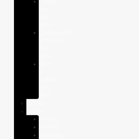
Comida
seca
para
gatos
Complementos
alimenticios
para
gatos
Salud
y
cuidado
para
gatos
Caballos
Roedores
Hámster
Húrones
Chinchilla