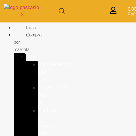
0,0
0
Inicio
Comprar
por
mascota
Aves
Complementos
para
aves
Alimentación
para
Aves
Cuidado
e
Higiene
para