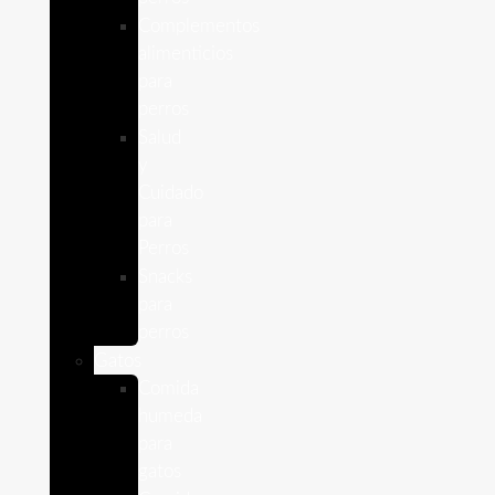
Complementos
alimenticios
para
perros
Salud
y
Cuidado
para
Perros
Snacks
para
perros
Gatos
Comida
humeda
para
gatos