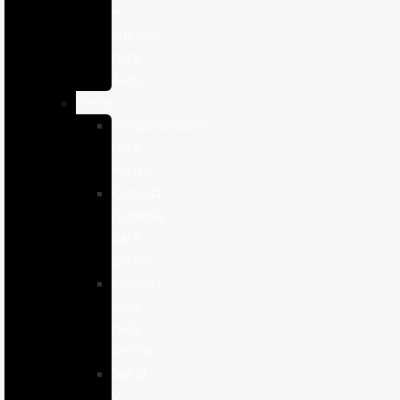
e
Higiene
para
Aves
Perros
Antiparasitários
para
Perros
Comida
humeda
para
perros
Comida
seca
para
perros
Salud
y