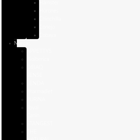
Hámster
Húrones
Chinchilla
Conejo
Cobaya
Marcas
APPETTYS
Bioiberica
DIBAQ
SENSE
LENDA
Pharmadiet
PURINA
Royal
Canin
STANGEST
THE
NATURAL