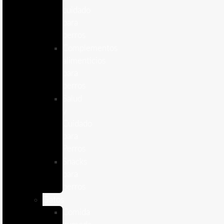
cuidado
para
perros
Complementos
alimenticios
para
perros
Salud
y
Cuidado
para
Perros
Snacks
para
perros
Gatos
Comida