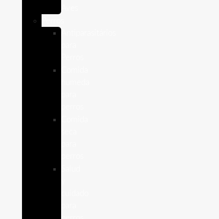
Aves
Perros
Antiparasitários
para
Perros
Comida
humeda
para
perros
Comida
seca
para
perros
Salud
y
cuidado
para
perros