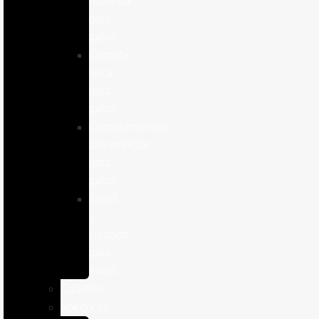
humeda
para
gatos
Comida
seca
para
gatos
Complementos
alimenticios
para
gatos
Salud
y
cuidado
para
gatos
Caballos
Roedores