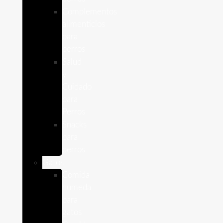
Complementos
alimenticios
para
perros
Salud
y
Cuidado
para
Perros
Snacks
para
perros
Gatos
Comida
humeda
para
gatos