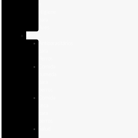
e
Higiene
para
Aves
Perros
Antiparasitários
para
Perros
Comida
humeda
para
perros
Comida
seca
para
perros
Salud
y