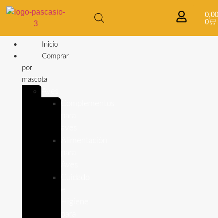
0,0
0
Inicio
Comprar
por
mascota
Aves
Complementos
para
aves
Alimentación
para
Aves
Cuidado
e
Higiene
para