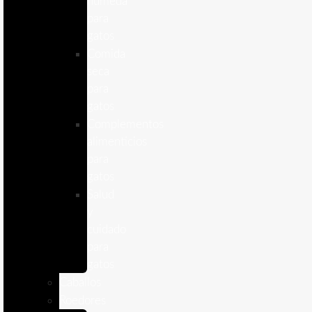
humeda
para
gatos
Comida
seca
para
gatos
Complementos
alimenticios
para
gatos
Salud
y
cuidado
para
gatos
Caballos
Roedores