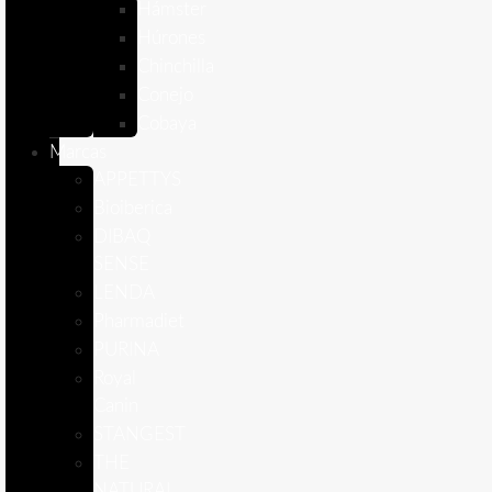
Hámster
Húrones
Chinchilla
Conejo
Cobaya
Marcas
APPETTYS
Bioiberica
DIBAQ
SENSE
LENDA
Pharmadiet
PURINA
Royal
Canin
STANGEST
THE
NATURAL