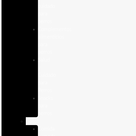
cuidado
para
perros
Complementos
alimenticios
para
perros
Salud
y
Cuidado
para
Perros
Snacks
para
perros
Gatos
Comida