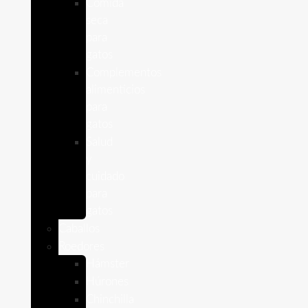
Comida
seca
para
gatos
Complementos
alimenticios
para
gatos
Salud
y
cuidado
para
gatos
Caballos
Roedores
Hámster
Húrones
Chinchilla