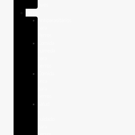
Aves
Perros
Antiparasitários
para
Perros
Comida
humeda
para
perros
Comida
seca
para
perros
Salud
y
cuidado
para
perros