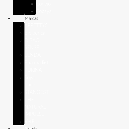
Conejo
Cobaya
Marcas
APPETTYS
Bioiberica
DIBAQ
SENSE
LENDA
Pharmadiet
PURINA
Royal
Canin
STANGEST
THE
NATURAL
IMPULSE
VetPlus
Tienda