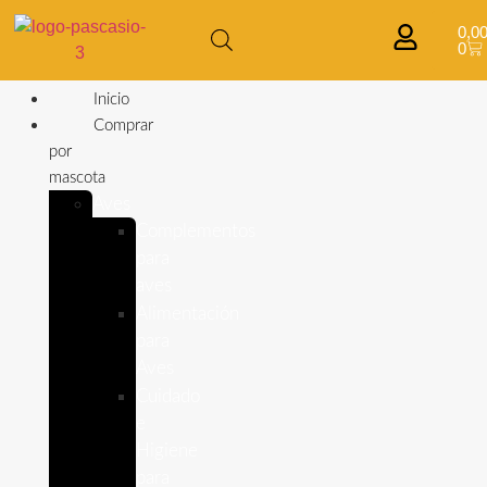
0,0
0
Inicio
Comprar
por
mascota
Aves
Complementos
para
aves
Alimentación
para
Aves
Cuidado
e
Higiene
para