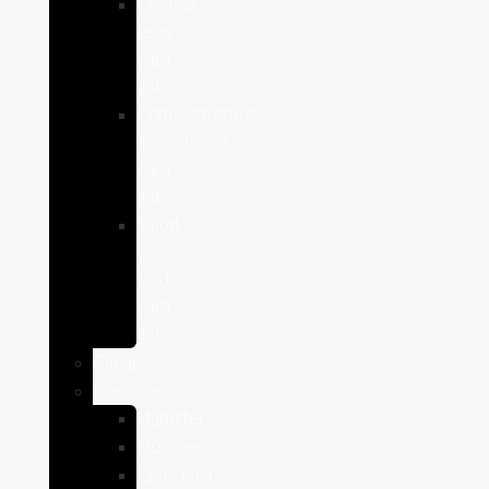
Comida
seca
para
gatos
Complementos
alimenticios
para
gatos
Salud
y
cuidado
para
gatos
Caballos
Roedores
Hámster
Húrones
Chinchilla