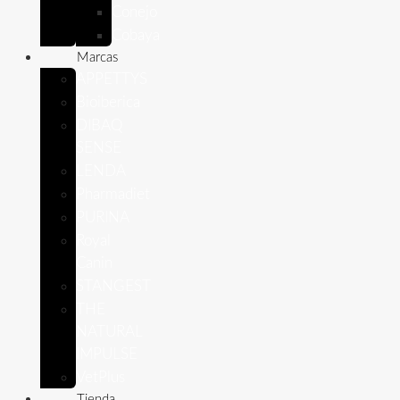
Conejo
Cobaya
Marcas
APPETTYS
Bioiberica
DIBAQ
SENSE
LENDA
Pharmadiet
PURINA
Royal
Canin
STANGEST
THE
NATURAL
IMPULSE
VetPlus
Tienda