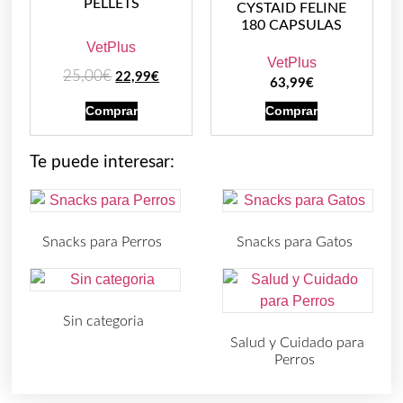
PELLETS
CYSTAID FELINE
180 CAPSULAS
VetPlus
VetPlus
25,00
€
22,99
€
63,99
€
Comprar
Comprar
Te puede interesar:
Snacks para Perros
Snacks para Gatos
(219)
(30)
Sin categoria
(4)
Salud y Cuidado para
Perros
(727)