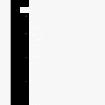
Aves
Perros
Antiparasitários
para
Perros
Comida
humeda
para
perros
Comida
seca
para
perros
Salud
y
cuidado
para
perros