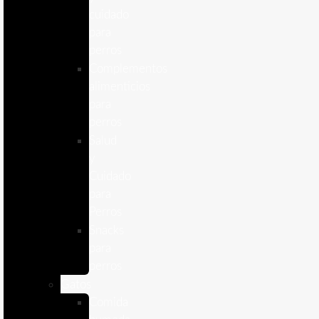
cuidado
para
perros
Complementos
alimenticios
para
perros
Salud
y
Cuidado
para
Perros
Snacks
para
perros
Gatos
Comida