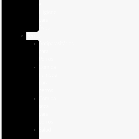
e
Higiene
para
Aves
Perros
Antiparasitários
para
Perros
Comida
humeda
para
perros
Comida
seca
para
perros
Salud
y