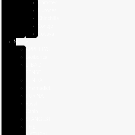
Hámster
Húrones
Chinchilla
Conejo
Cobaya
Marcas
APPETTYS
Bioiberica
DIBAQ
SENSE
LENDA
Pharmadiet
PURINA
Royal
Canin
STANGEST
THE
NATURAL