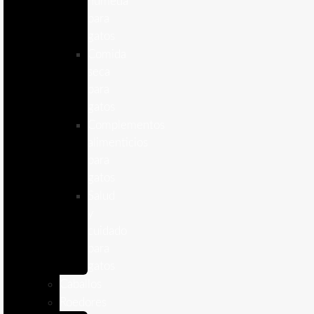
humeda
para
gatos
Comida
seca
para
gatos
Complementos
alimenticios
para
gatos
Salud
y
cuidado
para
gatos
Caballos
Roedores