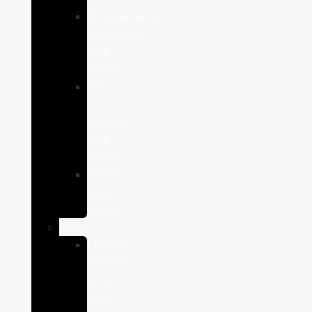
Complementos
alimenticios
para
perros
Salud
y
Cuidado
para
Perros
Snacks
para
perros
Gatos
Comida
humeda
para
gatos