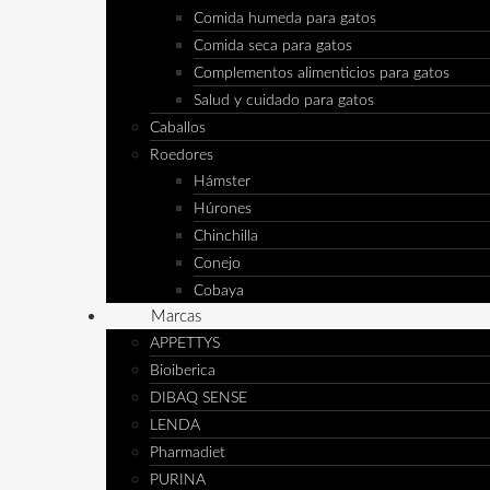
Comida humeda para gatos
Comida seca para gatos
Complementos alimenticios para gatos
Salud y cuidado para gatos
Caballos
Roedores
Hámster
Húrones
Chinchilla
Conejo
Cobaya
Marcas
APPETTYS
Bioiberica
DIBAQ SENSE
LENDA
Pharmadiet
PURINA