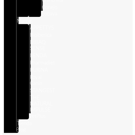
Chinchilla
Conejo
Cobaya
Marcas
APPETTYS
Bioiberica
DIBAQ
SENSE
LENDA
Pharmadiet
PURINA
Royal
Canin
STANGEST
THE
NATURAL
IMPULSE
VetPlus
Tienda
Blog