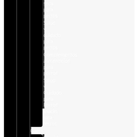
seca
para
perros
Salud
y
cuidado
para
perros
Complementos
alimenticios
para
perros
Salud
y
Cuidado
para
Perros
Snacks
para
perros
Gatos