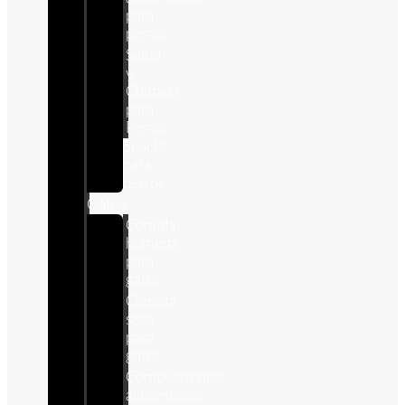
para
perros
Salud
y
Cuidado
para
Perros
Snacks
para
perros
Gatos
Comida
humeda
para
gatos
Comida
seca
para
gatos
Complementos
alimenticios