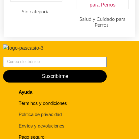
Sin categoria
(4)
Salud y Cuidado para
Perros
(727)
Correo electrónico
Suscribirme
Ayuda
Términos y condiciones
Política de privacidad
Envíos y devoluciones
Pago seguro