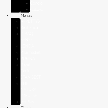
Conejo
Cobaya
Marcas
APPETTYS
Bioiberica
DIBAQ
SENSE
LENDA
Pharmadiet
PURINA
Royal
Canin
STANGEST
THE
NATURAL
IMPULSE
VetPlus
Tienda