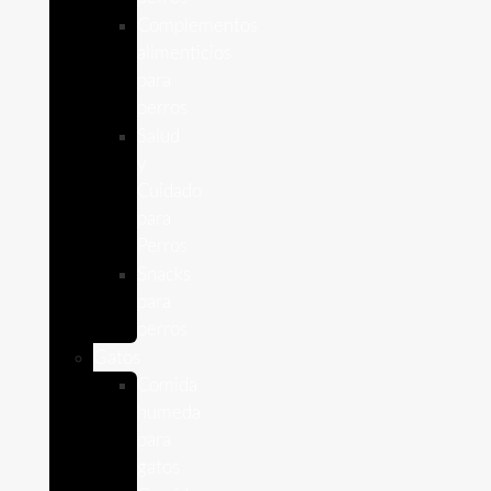
Complementos
alimenticios
para
perros
Salud
y
Cuidado
para
Perros
Snacks
para
perros
Gatos
Comida
humeda
para
gatos