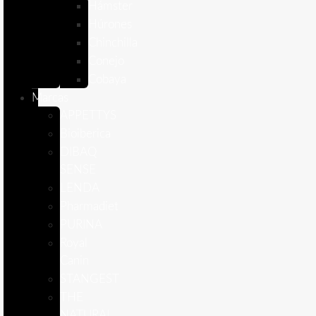
Hámster
Húrones
Chinchilla
Conejo
Cobaya
Marcas
APPETTYS
Bioiberica
DIBAQ
SENSE
LENDA
Pharmadiet
PURINA
Royal
Canin
STANGEST
THE
NATURAL