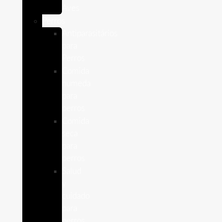
Aves
Perros
Antiparasitários
para
Perros
Comida
humeda
para
perros
Comida
seca
para
perros
Salud
y
cuidado
para
perros