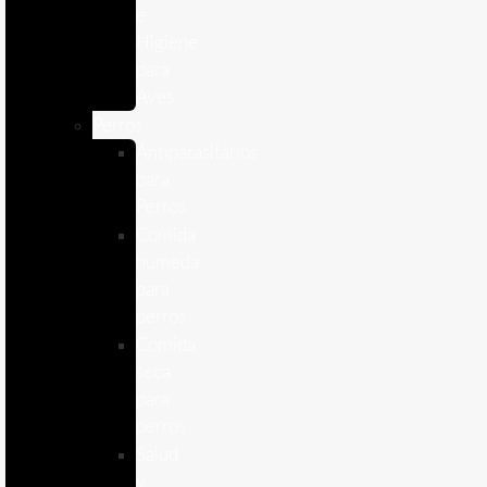
e
Higiene
para
Aves
Perros
Antiparasitários
para
Perros
Comida
humeda
para
perros
Comida
seca
para
perros
Salud
y