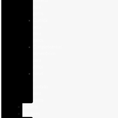
humeda
para
gatos
Comida
seca
para
gatos
Complementos
alimenticios
para
gatos
Salud
y
cuidado
para
gatos
Caballos
Roedores