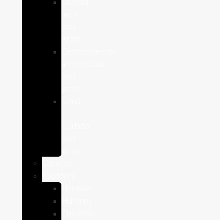
Comida
seca
para
gatos
Complementos
alimenticios
para
gatos
Salud
y
cuidado
para
gatos
Caballos
Roedores
Hámster
Húrones
Chinchilla