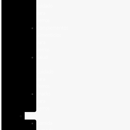
cuidado
para
perros
Complementos
alimenticios
para
perros
Salud
y
Cuidado
para
Perros
Snacks
para
perros
Gatos
Comida