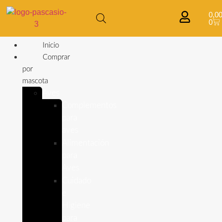
0,0
0
Inicio
Comprar
por
mascota
Aves
Complementos
para
aves
Alimentación
para
Aves
Cuidado
e
Higiene
para