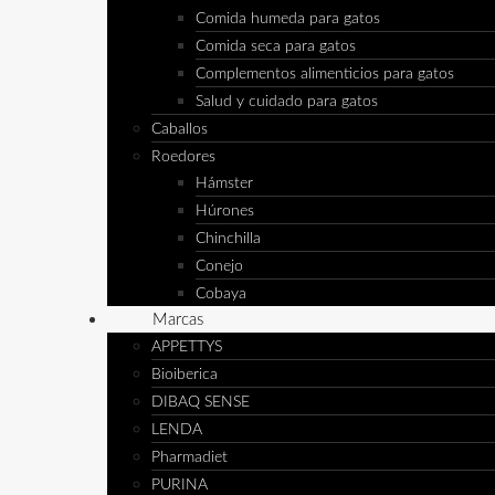
Comida humeda para gatos
Comida seca para gatos
Complementos alimenticios para gatos
Salud y cuidado para gatos
Caballos
Roedores
Hámster
Húrones
Chinchilla
Conejo
Cobaya
Marcas
APPETTYS
Bioiberica
DIBAQ SENSE
LENDA
Pharmadiet
PURINA