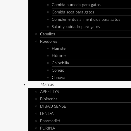
Comida humeda para gatos
Comida seca para gatos
Complementos alimenticios para gatos
Salud y cuidado para gatos
Caballos
Roedores
Hámster
Húrones
Chinchilla
Conejo
Cobaya
Marcas
APPETTYS
Bioiberica
DIBAQ SENSE
LENDA
Pharmadiet
PURINA