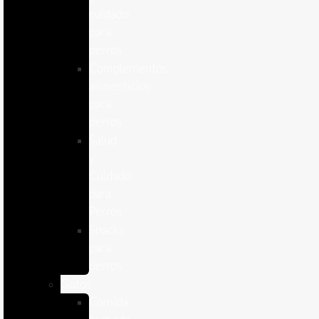
cuidado
para
perros
Complementos
alimenticios
para
perros
Salud
y
Cuidado
para
Perros
Snacks
para
perros
Gatos
Comida