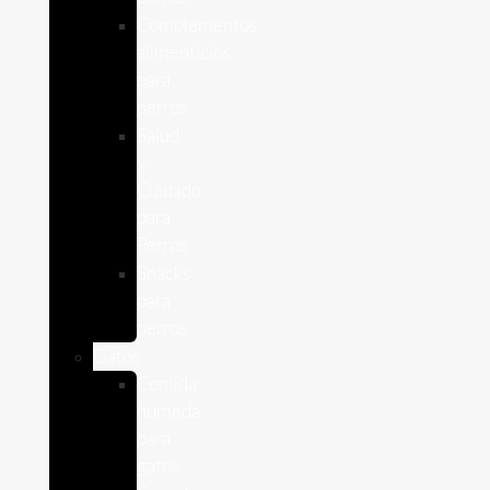
Complementos
alimenticios
para
perros
Salud
y
Cuidado
para
Perros
Snacks
para
perros
Gatos
Comida
humeda
para
gatos