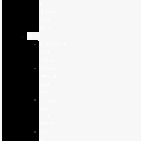
e
Higiene
para
Aves
Perros
Antiparasitários
para
Perros
Comida
humeda
para
perros
Comida
seca
para
perros
Salud
y