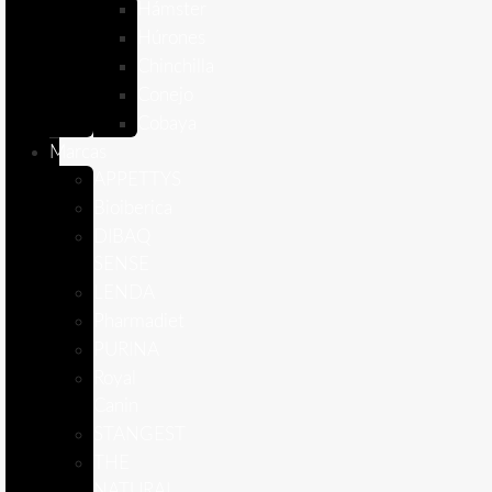
Hámster
Húrones
Chinchilla
Conejo
Cobaya
Marcas
APPETTYS
Bioiberica
DIBAQ
SENSE
LENDA
Pharmadiet
PURINA
Royal
Canin
STANGEST
THE
NATURAL