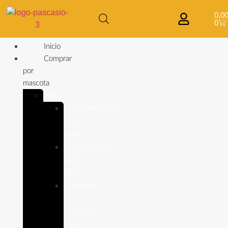
0,0
0
Inicio
Comprar
por
mascota
Aves
Complementos
para
aves
Alimentación
para
Aves
Cuidado
e
Higiene
para