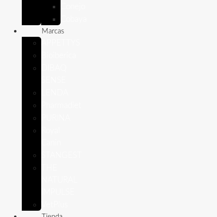
Conejo
Cobaya
Marcas
APPETTYS
Bioiberica
DIBAQ
SENSE
LENDA
Pharmadiet
PURINA
Royal
Canin
STANGEST
THE
NATURAL
IMPULSE
VetPlus
Tienda