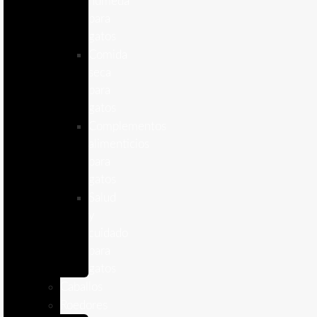
humeda
para
gatos
Comida
seca
para
gatos
Complementos
alimenticios
para
gatos
Salud
y
cuidado
para
gatos
Caballos
Roedores