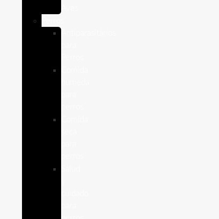
Aves
Perros
Antiparasitários
para
Perros
Comida
humeda
para
perros
Comida
seca
para
perros
Salud
y
cuidado
para
perros