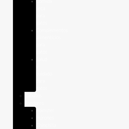
Comida
seca
para
gatos
Complementos
alimenticios
para
gatos
Salud
y
cuidado
para
gatos
Caballos
Roedores
Hámster
Húrones
Chinchilla