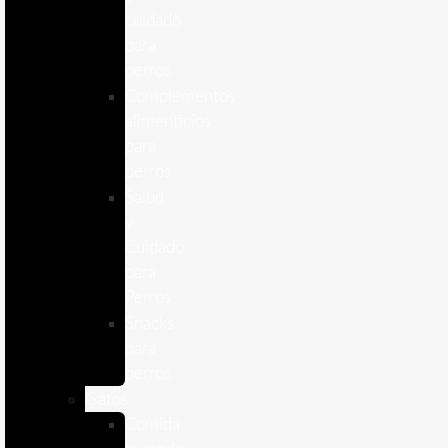
cuidado
para
perros
Complementos
alimenticios
para
perros
Salud
y
Cuidado
para
Perros
Snacks
para
perros
Gatos
Comida