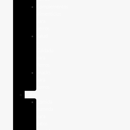
Complementos
alimenticios
para
perros
Salud
y
Cuidado
para
Perros
Snacks
para
perros
Gatos
Comida
humeda
para
gatos