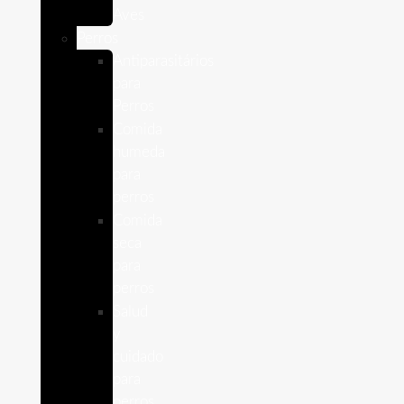
Aves
Perros
Antiparasitários
para
Perros
Comida
humeda
para
perros
Comida
seca
para
perros
Salud
y
cuidado
para
perros