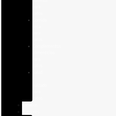
humeda
para
gatos
Comida
seca
para
gatos
Complementos
alimenticios
para
gatos
Salud
y
cuidado
para
gatos
Caballos
Roedores