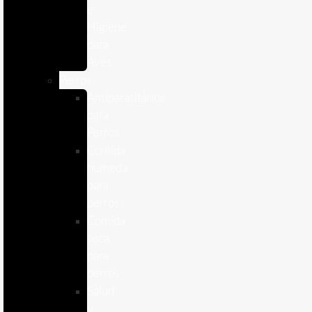
e
Higiene
para
Aves
Perros
Antiparasitários
para
Perros
Comida
humeda
para
perros
Comida
seca
para
perros
Salud
y