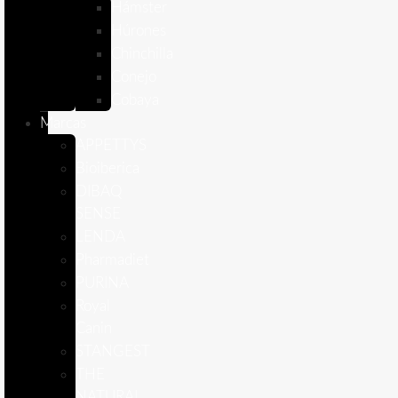
Hámster
Húrones
Chinchilla
Conejo
Cobaya
Marcas
APPETTYS
Bioiberica
DIBAQ
SENSE
LENDA
Pharmadiet
PURINA
Royal
Canin
STANGEST
THE
NATURAL