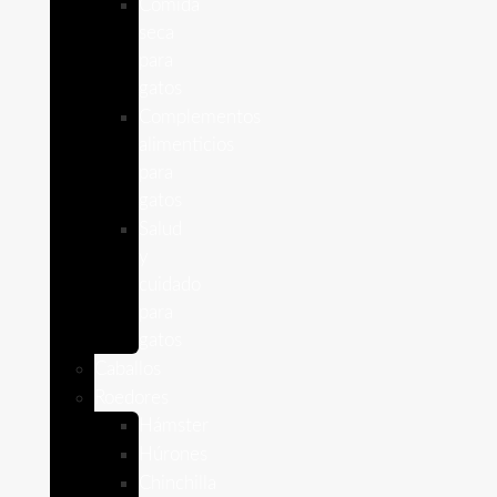
Comida
seca
para
gatos
Complementos
alimenticios
para
gatos
Salud
y
cuidado
para
gatos
Caballos
Roedores
Hámster
Húrones
Chinchilla