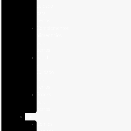
cuidado
para
perros
Complementos
alimenticios
para
perros
Salud
y
Cuidado
para
Perros
Snacks
para
perros
Gatos
Comida