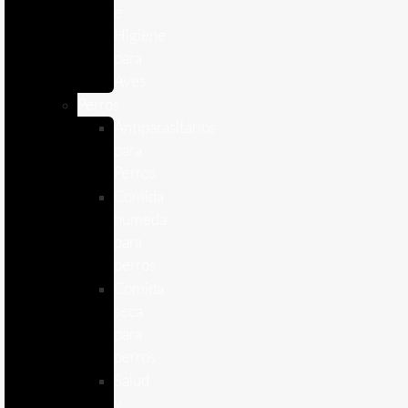
e
Higiene
para
Aves
Perros
Antiparasitários
para
Perros
Comida
humeda
para
perros
Comida
seca
para
perros
Salud
y