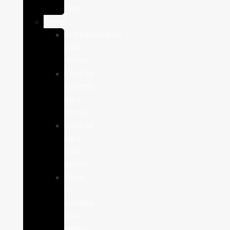
Aves
Perros
Antiparasitários
para
Perros
Comida
humeda
para
perros
Comida
seca
para
perros
Salud
y
cuidado
para
perros