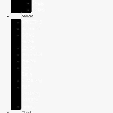
Conejo
Cobaya
Marcas
APPETTYS
Bioiberica
DIBAQ
SENSE
LENDA
Pharmadiet
PURINA
Royal
Canin
STANGEST
THE
NATURAL
IMPULSE
VetPlus
Tienda