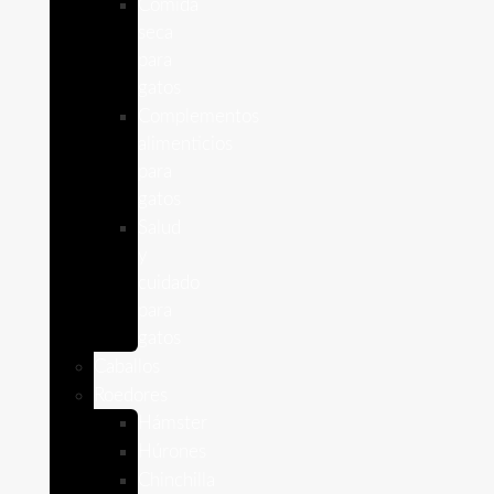
Comida
seca
para
gatos
Complementos
alimenticios
para
gatos
Salud
y
cuidado
para
gatos
Caballos
Roedores
Hámster
Húrones
Chinchilla