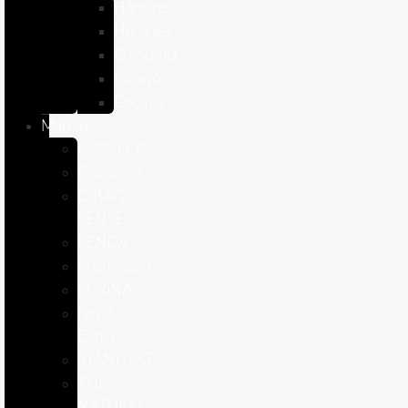
Hámster
Húrones
Chinchilla
Conejo
Cobaya
Marcas
APPETTYS
Bioiberica
DIBAQ
SENSE
LENDA
Pharmadiet
PURINA
Royal
Canin
STANGEST
THE
NATURAL