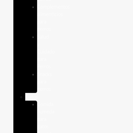
Complementos
alimenticios
para
perros
Salud
y
Cuidado
para
Perros
Snacks
para
perros
Gatos
Comida
humeda
para
gatos