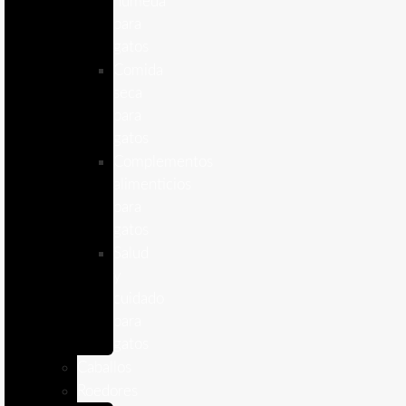
humeda
para
gatos
Comida
seca
para
gatos
Complementos
alimenticios
para
gatos
Salud
y
cuidado
para
gatos
Caballos
Roedores