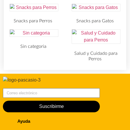
Snacks para Perros
Snacks para Gatos
(219)
(30)
Sin categoria
(4)
Salud y Cuidado para
Perros
(727)
Correo electrónico
Suscribirme
Ayuda