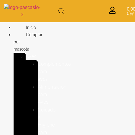
0,0
0
Inicio
Comprar
por
mascota
Aves
Complementos
para
aves
Alimentación
para
Aves
Cuidado
e
Higiene
para