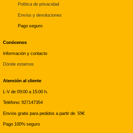
Política de privacidad
Envíos y devoluciones
Pago seguro
Conócenos
Información y contacto
Dónde estamos
Atención al cliente
L-V de 09:00 a 15:00 h.
Teléfono: 927147354
Envíos gratis para pedidos a partir de 59€
Pago 100% seguro