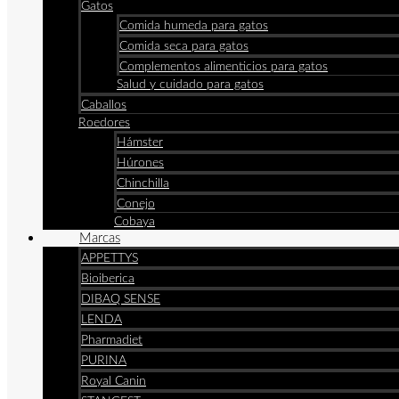
Gatos
Comida humeda para gatos
Comida seca para gatos
Complementos alimenticios para gatos
Salud y cuidado para gatos
Caballos
Roedores
Hámster
Húrones
Chinchilla
Conejo
Cobaya
Marcas
APPETTYS
Bioiberica
DIBAQ SENSE
LENDA
Pharmadiet
PURINA
Royal Canin