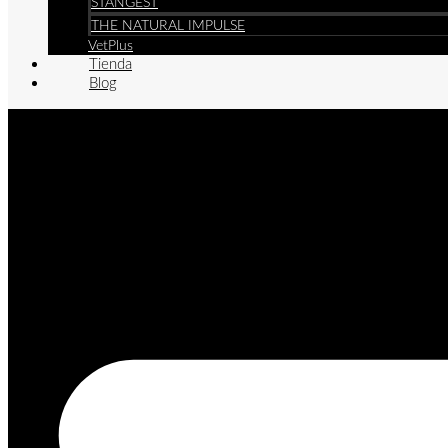
STANGEST
THE NATURAL IMPULSE
VetPlus
Tienda
Blog