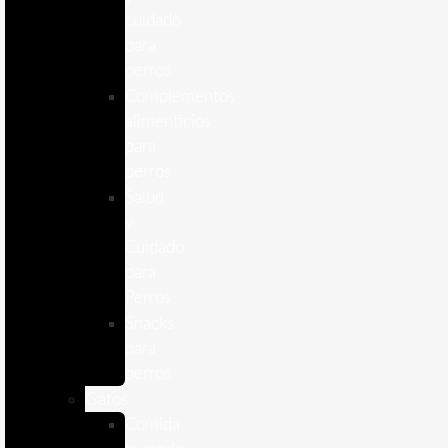
cuidado
para
perros
Complementos
alimenticios
para
perros
Salud
y
Cuidado
para
Perros
Snacks
para
perros
Gatos
Comida