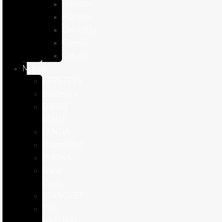
Hámster
Húrones
Chinchilla
Conejo
Cobaya
Marcas
APPETTYS
Bioiberica
DIBAQ
SENSE
LENDA
Pharmadiet
PURINA
Royal
Canin
STANGEST
THE
NATURAL