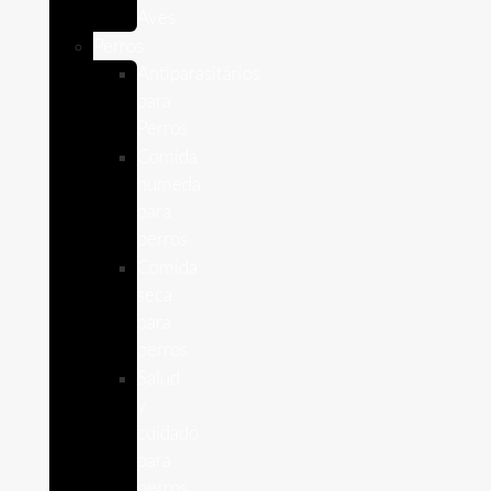
Aves
Perros
Antiparasitários
para
Perros
Comida
humeda
para
perros
Comida
seca
para
perros
Salud
y
cuidado
para
perros