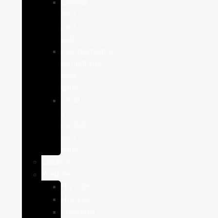
Comida
seca
para
gatos
Complementos
alimenticios
para
gatos
Salud
y
cuidado
para
gatos
Caballos
Roedores
Hámster
Húrones
Chinchilla