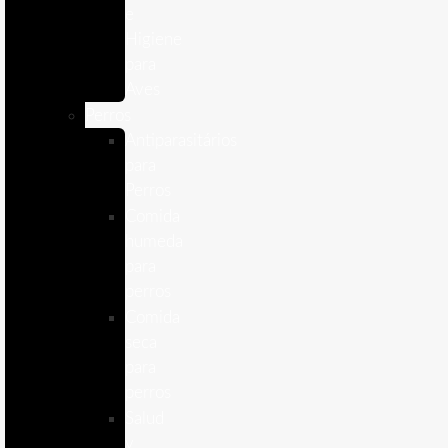
e
Higiene
para
Aves
Perros
Antiparasitários
para
Perros
Comida
humeda
para
perros
Comida
seca
para
perros
Salud
y