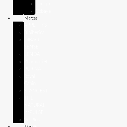
Conejo
Cobaya
Marcas
APPETTYS
Bioiberica
DIBAQ
SENSE
LENDA
Pharmadiet
PURINA
Royal
Canin
STANGEST
THE
NATURAL
IMPULSE
VetPlus
Tienda