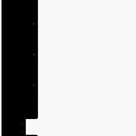
humeda
para
gatos
Comida
seca
para
gatos
Complementos
alimenticios
para
gatos
Salud
y
cuidado
para
gatos
Caballos
Roedores