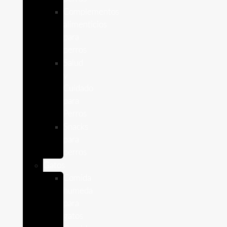
Complementos
alimenticios
para
perros
Salud
y
Cuidado
para
Perros
Snacks
para
perros
Gatos
Comida
humeda
para
gatos