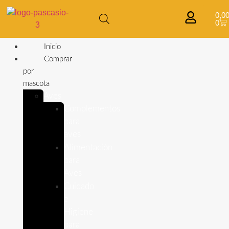
0,0
0
Inicio
Comprar
por
mascota
Aves
Complementos
para
aves
Alimentación
para
Aves
Cuidado
e
Higiene
para