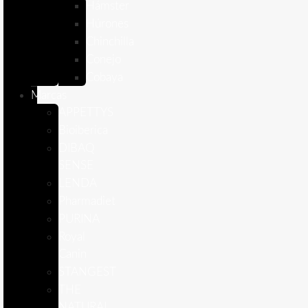
Hámster
Húrones
Chinchilla
Conejo
Cobaya
Marcas
APPETTYS
Bioiberica
DIBAQ
SENSE
LENDA
Pharmadiet
PURINA
Royal
Canin
STANGEST
THE
NATURAL