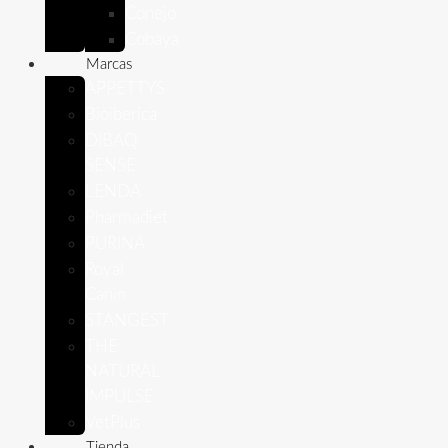
Conejo
Cobaya
Marcas
APPETTYS
Bioiberica
DIBAQ
SENSE
LENDA
Pharmadiet
PURINA
Royal
Canin
STANGEST
THE
NATURAL
IMPULSE
VetPlus
Tienda