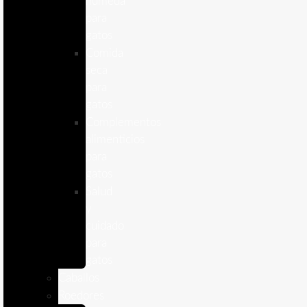
humeda
para
gatos
Comida
seca
para
gatos
Complementos
alimenticios
para
gatos
Salud
y
cuidado
para
gatos
Caballos
Roedores