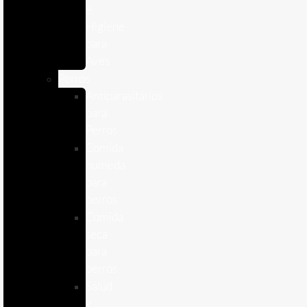
e
Higiene
para
Aves
Perros
Antiparasitários
para
Perros
Comida
humeda
para
perros
Comida
seca
para
perros
Salud
y