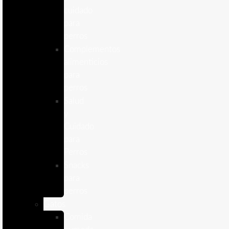
cuidado
para
perros
Complementos
alimenticios
para
perros
Salud
y
Cuidado
para
Perros
Snacks
para
perros
Gatos
Comida