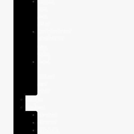
Comida
seca
para
gatos
Complementos
alimenticios
para
gatos
Salud
y
cuidado
para
gatos
Caballos
Roedores
Hámster
Húrones
Chinchilla