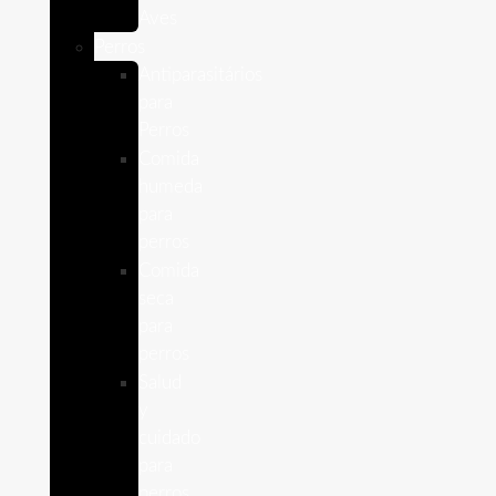
Aves
Perros
Antiparasitários
para
Perros
Comida
humeda
para
perros
Comida
seca
para
perros
Salud
y
cuidado
para
perros