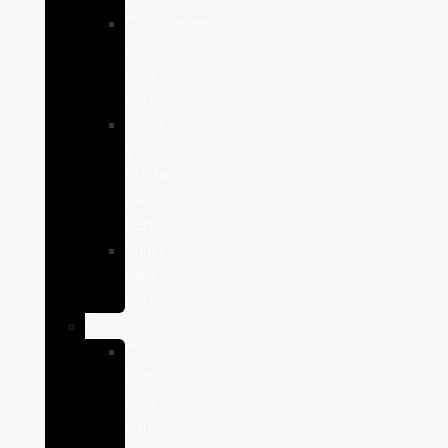
Complementos
alimenticios
para
perros
Salud
y
Cuidado
para
Perros
Snacks
para
perros
Gatos
Comida
humeda
para
gatos