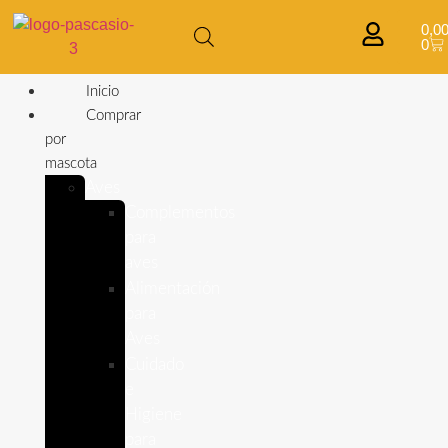
0,0
0
Inicio
Comprar
por
mascota
Aves
Complementos
para
aves
Alimentación
para
Aves
Cuidado
e
Higiene
para