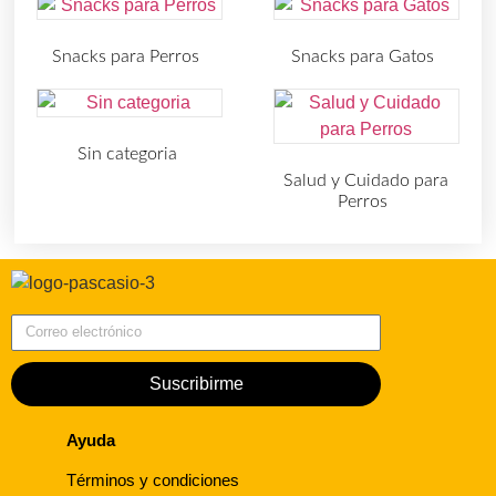
Snacks para Perros
Snacks para Gatos
(219)
(30)
Sin categoria
(4)
Salud y Cuidado para
Perros
(727)
Correo electrónico
Suscribirme
Ayuda
Términos y condiciones