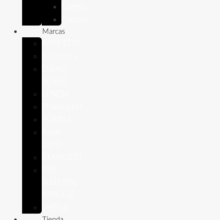
Conejo
Cobaya
Marcas
APPETTYS
Bioiberica
DIBAQ
SENSE
LENDA
Pharmadiet
PURINA
Royal
Canin
STANGEST
THE
NATURAL
IMPULSE
VetPlus
Tienda