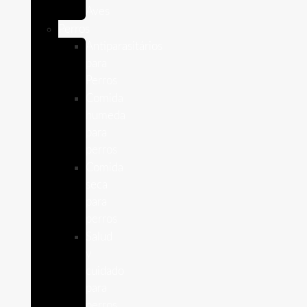
Aves
Perros
Antiparasitários
para
Perros
Comida
humeda
para
perros
Comida
seca
para
perros
Salud
y
cuidado
para
perros