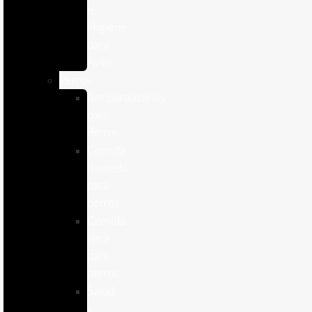
e
Higiene
para
Aves
Perros
Antiparasitários
para
Perros
Comida
humeda
para
perros
Comida
seca
para
perros
Salud
y