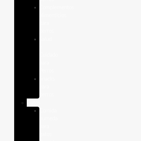
Complementos
alimenticios
para
perros
Salud
y
Cuidado
para
Perros
Snacks
para
perros
Gatos
Comida
humeda
para
gatos