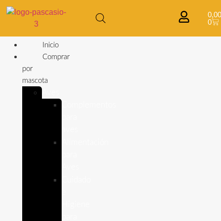
0,0
0
Inicio
Comprar
por
mascota
Aves
Complementos
para
aves
Alimentación
para
Aves
Cuidado
e
Higiene
para