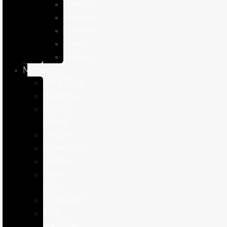
Hámster
Húrones
Chinchilla
Conejo
Cobaya
Marcas
APPETTYS
Bioiberica
DIBAQ
SENSE
LENDA
Pharmadiet
PURINA
Royal
Canin
STANGEST
THE
NATURAL