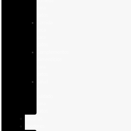
humeda
para
gatos
Comida
seca
para
gatos
Complementos
alimenticios
para
gatos
Salud
y
cuidado
para
gatos
Caballos
Roedores