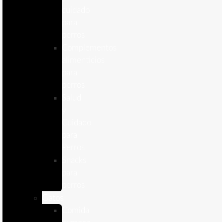
cuidado
para
perros
Complementos
alimenticios
para
perros
Salud
y
Cuidado
para
Perros
Snacks
para
perros
Gatos
Comida