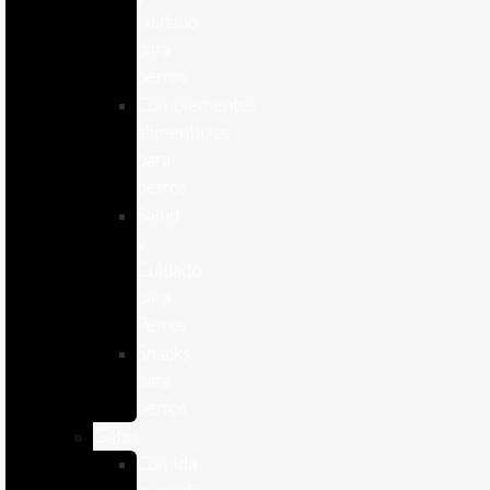
cuidado
para
perros
Complementos
alimenticios
para
perros
Salud
y
Cuidado
para
Perros
Snacks
para
perros
Gatos
Comida