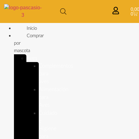
0,0
0
Inicio
Comprar
por
mascota
Aves
Complementos
para
aves
Alimentación
para
Aves
Cuidado
e
Higiene
para