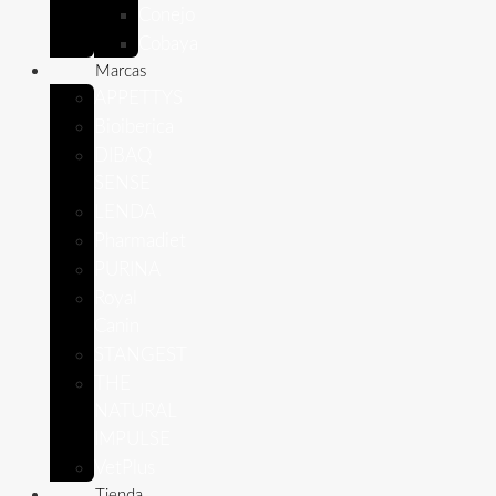
Conejo
Cobaya
Marcas
APPETTYS
Bioiberica
DIBAQ
SENSE
LENDA
Pharmadiet
PURINA
Royal
Canin
STANGEST
THE
NATURAL
IMPULSE
VetPlus
Tienda