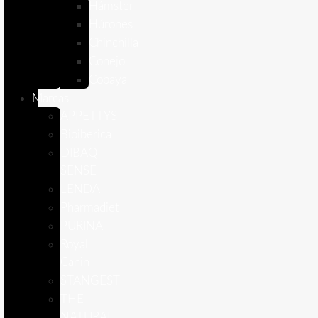
Hámster
Húrones
Chinchilla
Conejo
Cobaya
Marcas
APPETTYS
Bioiberica
DIBAQ
SENSE
LENDA
Pharmadiet
PURINA
Royal
Canin
STANGEST
THE
NATURAL