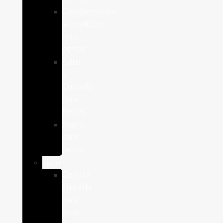
Complementos
alimenticios
para
perros
Salud
y
Cuidado
para
Perros
Snacks
para
perros
Gatos
Comida
humeda
para
gatos