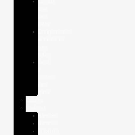
Comida
seca
para
gatos
Complementos
alimenticios
para
gatos
Salud
y
cuidado
para
gatos
Caballos
Roedores
Hámster
Húrones
Chinchilla