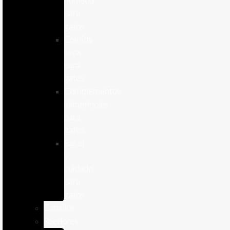
humeda
para
gatos
Comida
seca
para
gatos
Complementos
alimenticios
para
gatos
Salud
y
cuidado
para
gatos
Caballos
Roedores