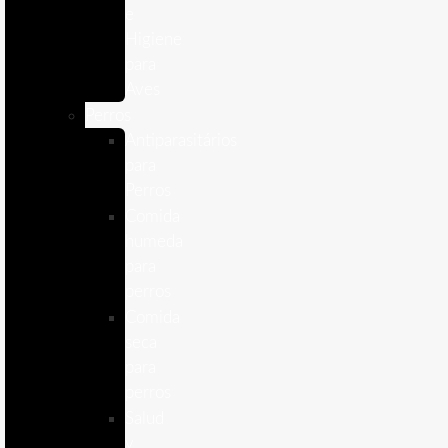
e
Higiene
para
Aves
Perros
Antiparasitários
para
Perros
Comida
humeda
para
perros
Comida
seca
para
perros
Salud
y