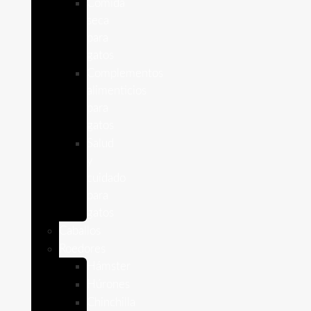
Comida
seca
para
gatos
Complementos
alimenticios
para
gatos
Salud
y
cuidado
para
gatos
Caballos
Roedores
Hámster
Húrones
Chinchilla