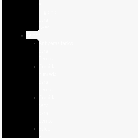
e
Higiene
para
Aves
Perros
Antiparasitários
para
Perros
Comida
humeda
para
perros
Comida
seca
para
perros
Salud
y