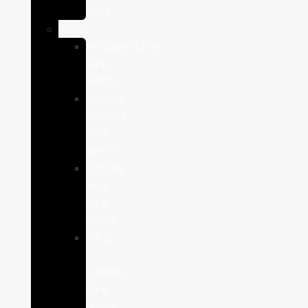
Aves
Perros
Antiparasitários
para
Perros
Comida
humeda
para
perros
Comida
seca
para
perros
Salud
y
cuidado
para
perros