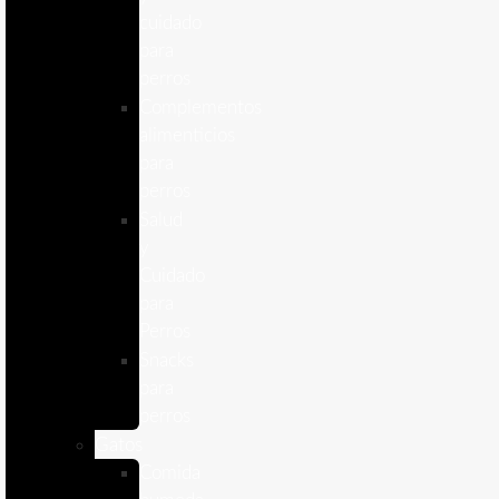
cuidado
para
perros
Complementos
alimenticios
para
perros
Salud
y
Cuidado
para
Perros
Snacks
para
perros
Gatos
Comida