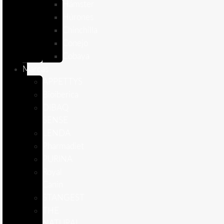
Hámster
Húrones
Chinchilla
Conejo
Cobaya
Marcas
APPETTYS
Bioiberica
DIBAQ
SENSE
LENDA
Pharmadiet
PURINA
Royal
Canin
STANGEST
THE
NATURAL