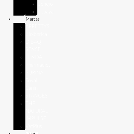
Conejo
Cobaya
Marcas
APPETTYS
Bioiberica
DIBAQ
SENSE
LENDA
Pharmadiet
PURINA
Royal
Canin
STANGEST
THE
NATURAL
IMPULSE
VetPlus
Tienda