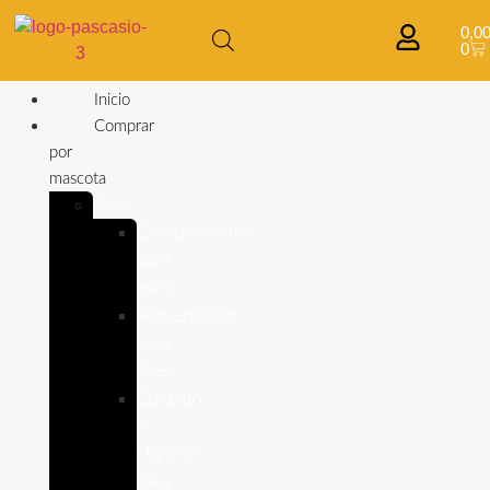
0,0
0
Inicio
Comprar
por
mascota
Aves
Complementos
para
aves
Alimentación
para
Aves
Cuidado
e
Higiene
para