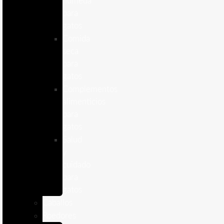
humeda
para
gatos
Comida
seca
para
gatos
Complementos
alimenticios
para
gatos
Salud
y
cuidado
para
gatos
Caballos
Roedores