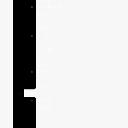
Complementos
alimenticios
para
perros
Salud
y
Cuidado
para
Perros
Snacks
para
perros
Gatos
Comida
humeda
para
gatos