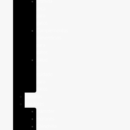
Comida
seca
para
gatos
Complementos
alimenticios
para
gatos
Salud
y
cuidado
para
gatos
Caballos
Roedores
Hámster
Húrones
Chinchilla