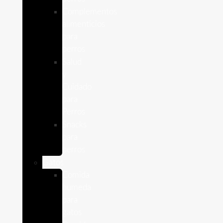
Complementos
alimenticios
para
perros
Salud
y
Cuidado
para
Perros
Snacks
para
perros
Gatos
Comida
humeda
para
gatos