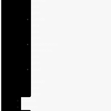
humeda
para
gatos
Comida
seca
para
gatos
Complementos
alimenticios
para
gatos
Salud
y
cuidado
para
gatos
Caballos
Roedores