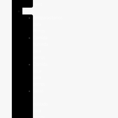
Aves
Perros
Antiparasitários
para
Perros
Comida
humeda
para
perros
Comida
seca
para
perros
Salud
y
cuidado
para
perros