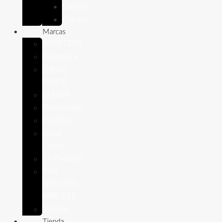
Conejo
Cobaya
Marcas
APPETTYS
Bioiberica
DIBAQ
SENSE
LENDA
Pharmadiet
PURINA
Royal
Canin
STANGEST
THE
NATURAL
IMPULSE
VetPlus
Tienda