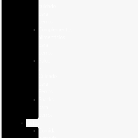
cuidado
para
perros
Complementos
alimenticios
para
perros
Salud
y
Cuidado
para
Perros
Snacks
para
perros
Gatos
Comida