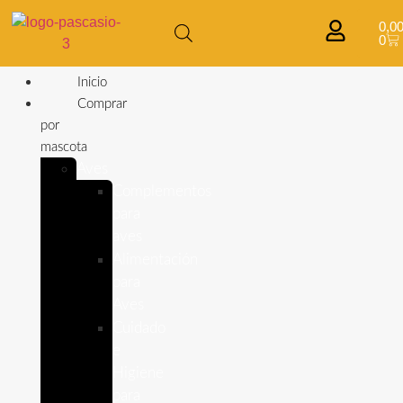
0,0
0
Inicio
Comprar
por
mascota
Aves
Complementos
para
aves
Alimentación
para
Aves
Cuidado
e
Higiene
para