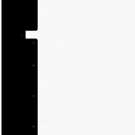
e
Higiene
para
Aves
Perros
Antiparasitários
para
Perros
Comida
humeda
para
perros
Comida
seca
para
perros
Salud
y