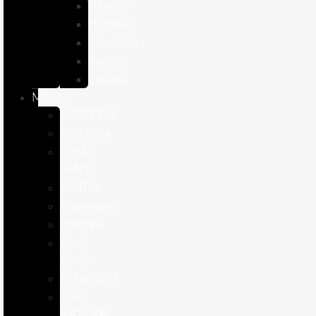
Hámster
Húrones
Chinchilla
Conejo
Cobaya
Marcas
APPETTYS
Bioiberica
DIBAQ
SENSE
LENDA
Pharmadiet
PURINA
Royal
Canin
STANGEST
THE
NATURAL