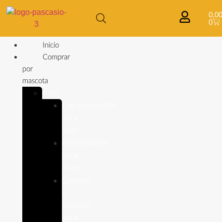
0,0
0
Inicio
Comprar
por
mascota
Aves
Complementos
para
aves
Alimentación
para
Aves
Cuidado
e
Higiene
para