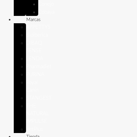
Conejo
Cobaya
Marcas
APPETTYS
Bioiberica
DIBAQ
SENSE
LENDA
Pharmadiet
PURINA
Royal
Canin
STANGEST
THE
NATURAL
IMPULSE
VetPlus
Tienda