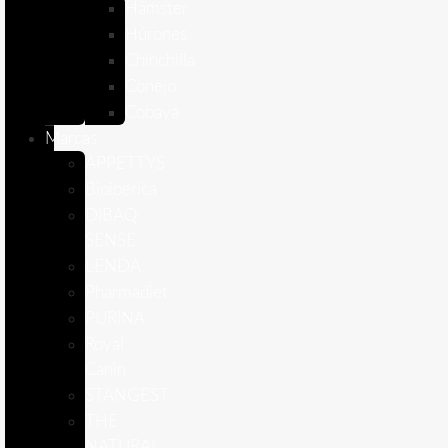
Hámster
Húrones
Chinchilla
Conejo
Cobaya
Marcas
APPETTYS
Bioiberica
DIBAQ
SENSE
LENDA
Pharmadiet
PURINA
Royal
Canin
STANGEST
THE
NATURAL