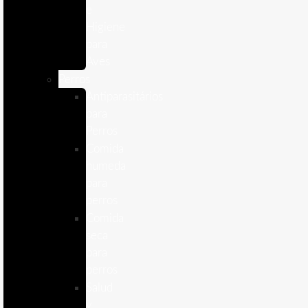
e
Higiene
para
Aves
Perros
Antiparasitários
para
Perros
Comida
humeda
para
perros
Comida
seca
para
perros
Salud
y