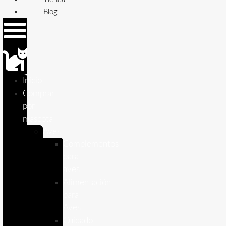
Blog
Inicio
Comprar
por
mascota
Aves
Complementos
para
aves
Alimentación
para
Aves
Cuidado