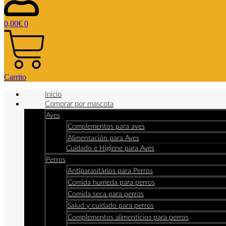
0,00
€
0
Carrito
Inicio
Comprar por mascota
Aves
Complementos para aves
Alimentación para Aves
Cuidado e Higiene para Aves
Perros
Antiparasitários para Perros
Comida humeda para perros
Comida seca para perros
Salud y cuidado para perros
Complementos alimenticios para perros