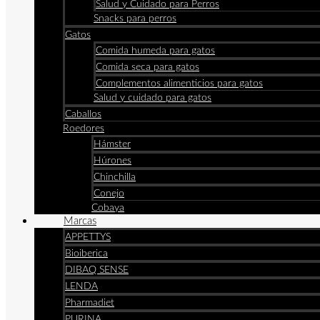
Salud y Cuidado para Perros
Snacks para perros
Gatos
Comida humeda para gatos
Comida seca para gatos
Complementos alimenticios para gatos
Salud y cuidado para gatos
Caballos
Roedores
Hámster
Húrones
Chinchilla
Conejo
Cobaya
Marcas
APPETTYS
Bioiberica
DIBAQ SENSE
LENDA
Pharmadiet
PURINA