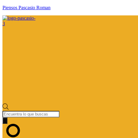
Piensos Pascasio Roman
Búsqueda
de
productos