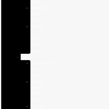
aves
Alimentación
para
Aves
Cuidado
e
Higiene
para
Aves
Perros
Antiparasitários
para
Perros
Comida
humeda
para
perros
Comida