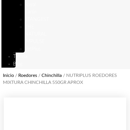
Royal
Canin
STANGEST
THE
NATURAL
IMPULSE
VetPlus
Tienda
Blog
Inicio
/
Roedores
/
Chinchilla
/ NUTRIPLUS ROEDORES
MIXTURA CHINCHILLA 550GR APROX