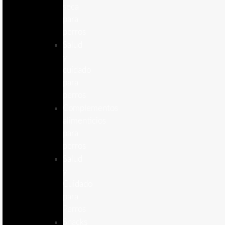
seca
para
perros
Salud
y
cuidado
para
perros
Complementos
alimenticios
para
perros
Salud
y
Cuidado
para
Perros
Snacks