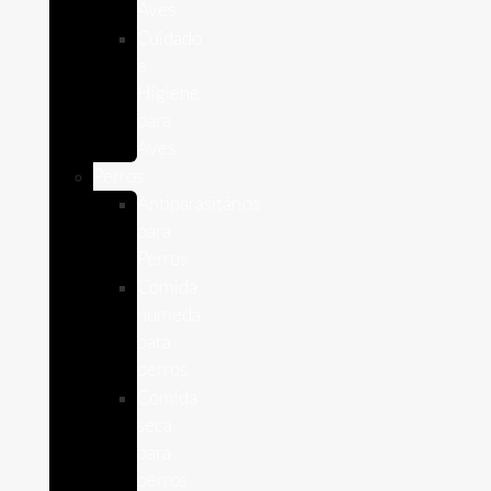
Aves
Cuidado
e
Higiene
para
Aves
Perros
Antiparasitários
para
Perros
Comida
humeda
para
perros
Comida
seca
para
perros