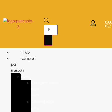
0,0
0
Inicio
Comprar
por
mascota
Aves
Complementos
para
aves
Alimentación
para