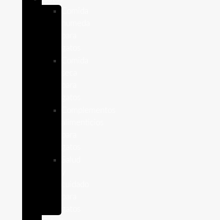
Comida
humeda
para
gatos
Comida
seca
para
gatos
Complementos
alimenticios
para
gatos
Salud
y
cuidado
para
gatos