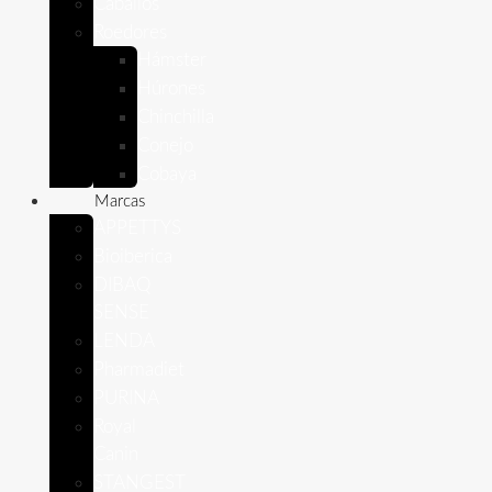
Caballos
Roedores
Hámster
Húrones
Chinchilla
Conejo
Cobaya
Marcas
APPETTYS
Bioiberica
DIBAQ
SENSE
LENDA
Pharmadiet
PURINA
Royal
Canin
STANGEST