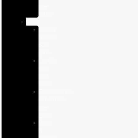
para
perros
Gatos
Comida
humeda
para
gatos
Comida
seca
para
gatos
Complementos
alimenticios
para
gatos
Salud
y