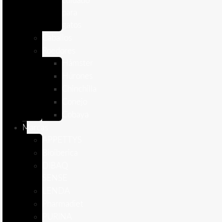
cuidado
para
gatos
Caballos
Roedores
Hámster
Húrones
Chinchilla
Conejo
Cobaya
Marcas
APPETTYS
Bioiberica
DIBAQ
SENSE
LENDA
Pharmadiet
PURINA