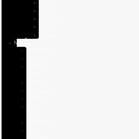
Hámster
Húrones
Chinchilla
Conejo
Cobaya
Marcas
APPETTYS
Bioiberica
DIBAQ
SENSE
LENDA
Pharmadiet
PURINA
Royal
Canin
STANGEST
THE
NATURAL