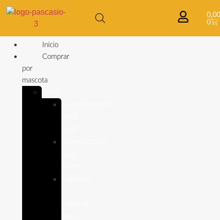
0,0
0
Inicio
Comprar
por
mascota
Aves
Complementos
para
aves
Alimentación
para
Aves
Cuidado
e
Higiene
para