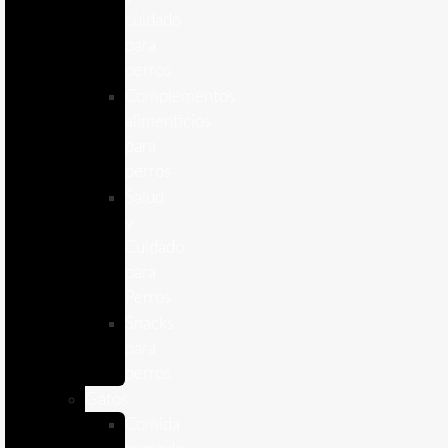
cuidado
para
perros
Complementos
alimenticios
para
perros
Salud
y
Cuidado
para
Perros
Snacks
para
perros
Gatos
Comida