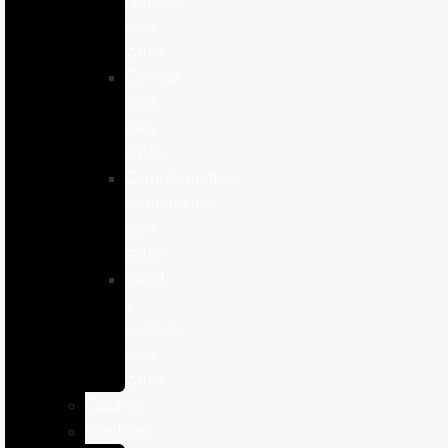
humeda
para
gatos
Comida
seca
para
gatos
Complementos
alimenticios
para
gatos
Salud
y
cuidado
para
gatos
Caballos
Roedores