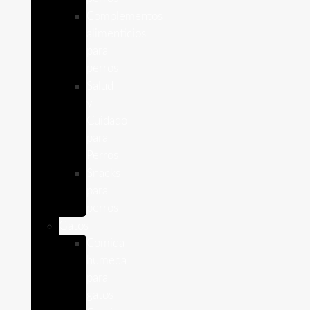
Complementos
alimenticios
para
perros
Salud
y
Cuidado
para
Perros
Snacks
para
perros
Gatos
Comida
humeda
para
gatos