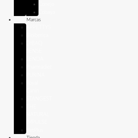
Conejo
Cobaya
Marcas
APPETTYS
Bioiberica
DIBAQ
SENSE
LENDA
Pharmadiet
PURINA
Royal
Canin
STANGEST
THE
NATURAL
IMPULSE
VetPlus
Tienda