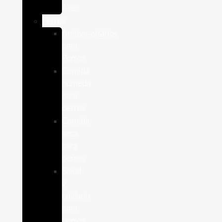
Aves
Perros
Antiparasitários
para
Perros
Comida
humeda
para
perros
Comida
seca
para
perros
Salud
y
cuidado
para
perros