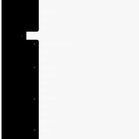
e
Higiene
para
Aves
Perros
Antiparasitários
para
Perros
Comida
humeda
para
perros
Comida
seca
para
perros
Salud
y