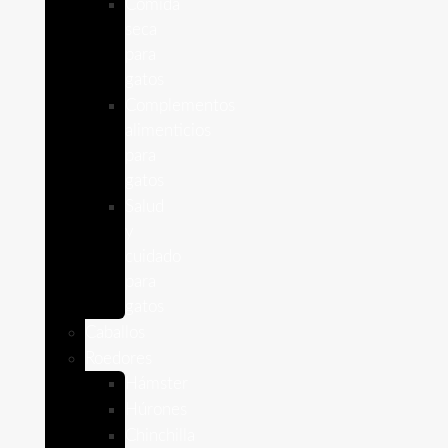
Comida
seca
para
gatos
Complementos
alimenticios
para
gatos
Salud
y
cuidado
para
gatos
Caballos
Roedores
Hámster
Húrones
Chinchilla