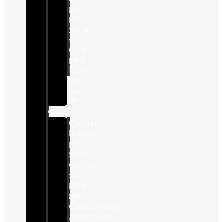
para
perros
Salud
y
Cuidado
para
Perros
Snacks
para
perros
Gatos
Comida
humeda
para
gatos
Comida
seca
para
gatos
Complementos
alimenticios