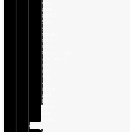
seca
para
perros
Salud
y
cuidado
para
perros
Complementos
alimenticios
para
perros
Salud
y
Cuidado
para
Perros
Snacks
para
perros
Gatos