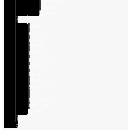
Chinchilla
Conejo
Cobaya
Marcas
APPETTYS
Bioiberica
DIBAQ
SENSE
LENDA
Pharmadiet
PURINA
Royal
Canin
STANGEST
THE
NATURAL
IMPULSE
VetPlus
Tienda
Blog