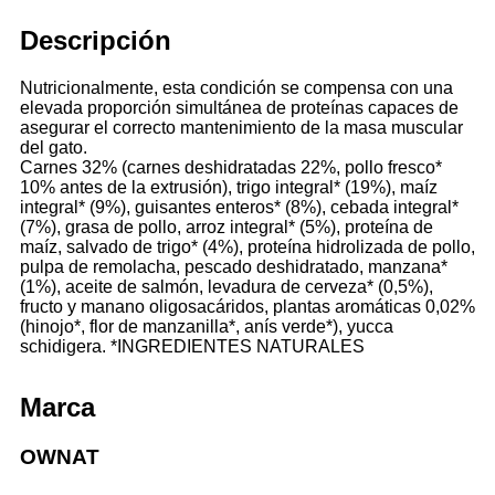
Descripción
Nutricionalmente, esta condición se compensa con una
elevada proporción simultánea de proteínas capaces de
asegurar el correcto mantenimiento de la masa muscular
del gato.
Carnes 32% (carnes deshidratadas 22%, pollo fresco*
10% antes de la extrusión), trigo integral* (19%), maíz
integral* (9%), guisantes enteros* (8%), cebada integral*
(7%), grasa de pollo, arroz integral* (5%), proteína de
maíz, salvado de trigo* (4%), proteína hidrolizada de pollo,
pulpa de remolacha, pescado deshidratado, manzana*
(1%), aceite de salmón, levadura de cerveza* (0,5%),
fructo y manano oligosacáridos, plantas aromáticas 0,02%
(hinojo*, flor de manzanilla*, anís verde*), yucca
schidigera. *INGREDIENTES NATURALES
Marca
OWNAT