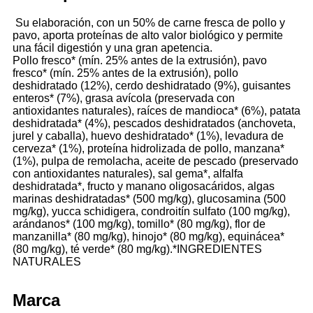
Su elaboración, con un 50% de carne fresca de pollo y
pavo, aporta proteínas de alto valor biológico y permite
una fácil digestión y una gran apetencia.
Pollo fresco* (mín. 25% antes de la extrusión), pavo
fresco* (mín. 25% antes de la extrusión), pollo
deshidratado (12%), cerdo deshidratado (9%), guisantes
enteros* (7%), grasa avícola (preservada con
antioxidantes naturales), raíces de mandioca* (6%), patata
deshidratada* (4%), pescados deshidratados (anchoveta,
jurel y caballa), huevo deshidratado* (1%), levadura de
cerveza* (1%), proteína hidrolizada de pollo, manzana*
(1%), pulpa de remolacha, aceite de pescado (preservado
con antioxidantes naturales), sal gema*, alfalfa
deshidratada*, fructo y manano oligosacáridos, algas
marinas deshidratadas* (500 mg/kg), glucosamina (500
mg/kg), yucca schidigera, condroitín sulfato (100 mg/kg),
arándanos* (100 mg/kg), tomillo* (80 mg/kg), flor de
manzanilla* (80 mg/kg), hinojo* (80 mg/kg), equinácea*
(80 mg/kg), té verde* (80 mg/kg).*INGREDIENTES
NATURALES
Marca