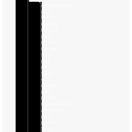
Antiparasitários
para
Perros
Comida
humeda
para
perros
Comida
seca
para
perros
Salud
y
cuidado
para
perros
Complementos
alimenticios
para
perros
Salud