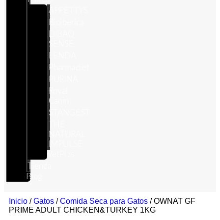
APPETTYS
Bioiberica
DIBAQ
SENSE
LENDA
Pharmadiet
PURINA
Royal
Canin
STANGEST
THE
NATURAL
IMPULSE
VetPlus
Tienda
Blog
Inicio
/
Gatos
/
Comida Seca para Gatos
/ OWNAT GF
PRIME ADULT CHICKEN&TURKEY 1KG