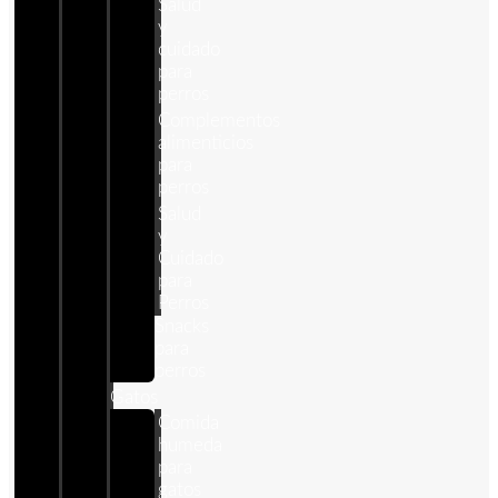
Salud
y
cuidado
para
perros
Complementos
alimenticios
para
perros
Salud
y
Cuidado
para
Perros
Snacks
para
perros
Gatos
Comida
humeda
para
gatos