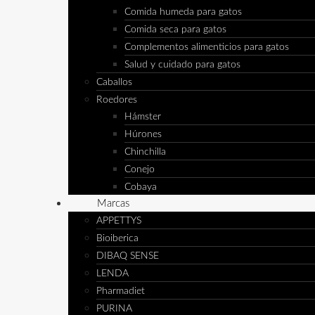
Comida humeda para gatos
Comida seca para gatos
Complementos alimenticios para gatos
Salud y cuidado para gatos
Caballos
Roedores
Hámster
Húrones
Chinchilla
Conejo
Cobaya
Marcas
APPETTYS
Bioiberica
DIBAQ SENSE
LENDA
Pharmadiet
PURINA