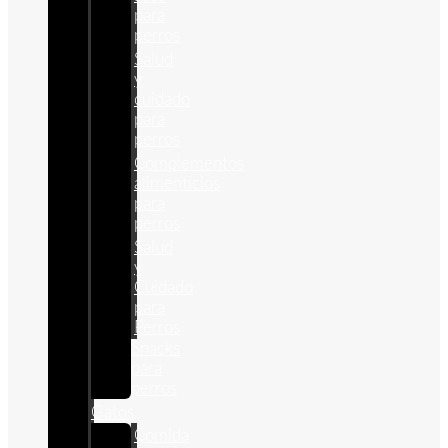
para
perros
Salud
y
cuidado
para
perros
Complementos
alimenticios
para
perros
Salud
y
Cuidado
para
Perros
Snacks
para
perros
Gatos
Comida