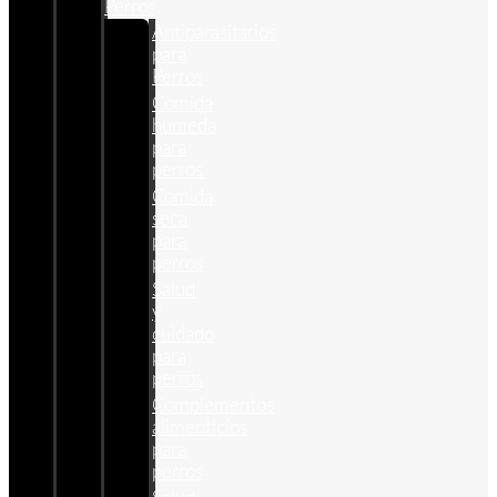
Perros
Antiparasitários
para
Perros
Comida
humeda
para
perros
Comida
seca
para
perros
Salud
y
cuidado
para
perros
Complementos
alimenticios
para
perros