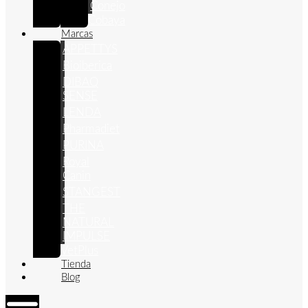
Conejo
Cobaya
Marcas
APPETTYS
Bioiberica
DIBAQ
SENSE
LENDA
Pharmadiet
PURINA
Royal
Canin
STANGEST
THE
NATURAL
IMPULSE
VetPlus
Tienda
Blog