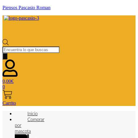
Piensos Pascasio Roman
Búsqueda
de
productos
0,00
€
0
Carrito
Inicio
Comprar
por
mascota