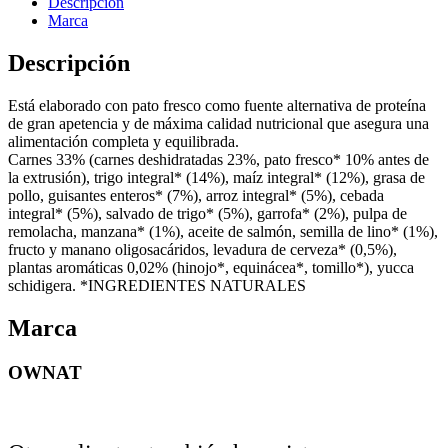
Descripción
12KG
Marca
cantidad
Descripción
Está elaborado con pato fresco como fuente alternativa de proteína
de gran apetencia y de máxima calidad nutricional que asegura una
alimentación completa y equilibrada.
Carnes 33% (carnes deshidratadas 23%, pato fresco* 10% antes de
la extrusión), trigo integral* (14%), maíz integral* (12%), grasa de
pollo, guisantes enteros* (7%), arroz integral* (5%), cebada
integral* (5%), salvado de trigo* (5%), garrofa* (2%), pulpa de
remolacha, manzana* (1%), aceite de salmón, semilla de lino* (1%),
fructo y manano oligosacáridos, levadura de cerveza* (0,5%),
plantas aromáticas 0,02% (hinojo*, equinácea*, tomillo*), yucca
schidigera. *INGREDIENTES NATURALES
Marca
OWNAT