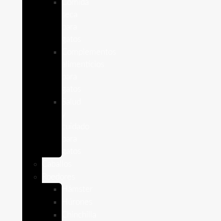
Comida
seca
para
gatos
Complementos
alimenticios
para
gatos
Salud
y
cuidado
para
gatos
Caballos
Roedores
Hámster
Húrones
Chinchilla