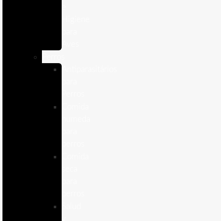
e
Higiene
para
Aves
Perros
Antiparasitários
para
Perros
Comida
humeda
para
perros
Comida
seca
para
perros
Salud
y