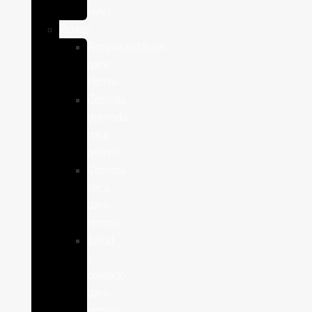
Aves
Perros
Antiparasitários
para
Perros
Comida
humeda
para
perros
Comida
seca
para
perros
Salud
y
cuidado
para
perros