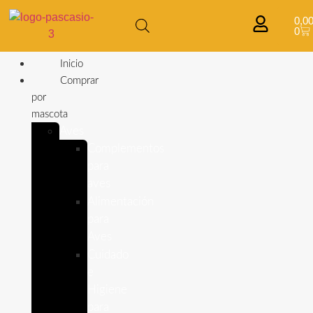
0,0
0
Inicio
Comprar
por
mascota
Aves
Complementos
para
aves
Alimentación
para
Aves
Cuidado
e
Higiene
para