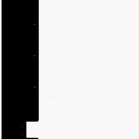
humeda
para
gatos
Comida
seca
para
gatos
Complementos
alimenticios
para
gatos
Salud
y
cuidado
para
gatos
Caballos
Roedores