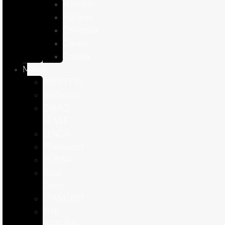
Hámster
Húrones
Chinchilla
Conejo
Cobaya
Marcas
APPETTYS
Bioiberica
DIBAQ
SENSE
LENDA
Pharmadiet
PURINA
Royal
Canin
STANGEST
THE
NATURAL