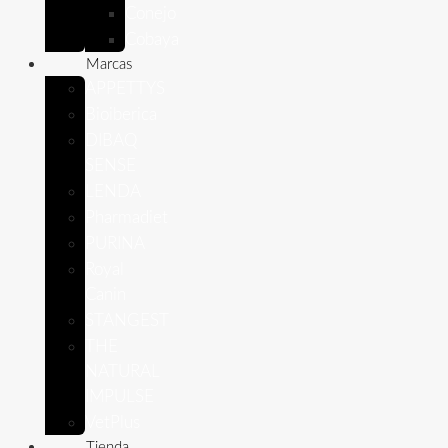
Conejo
Cobaya
Marcas
APPETTYS
Bioiberica
DIBAQ
SENSE
LENDA
Pharmadiet
PURINA
Royal
Canin
STANGEST
THE
NATURAL
IMPULSE
VetPlus
Tienda