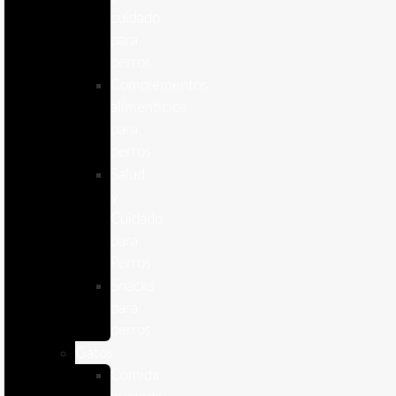
cuidado
para
perros
Complementos
alimenticios
para
perros
Salud
y
Cuidado
para
Perros
Snacks
para
perros
Gatos
Comida