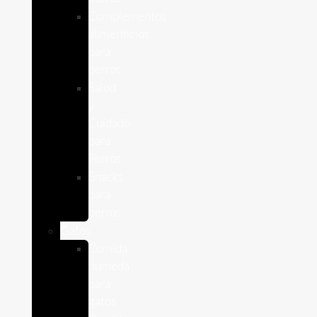
Complementos
alimenticios
para
perros
Salud
y
Cuidado
para
Perros
Snacks
para
perros
Gatos
Comida
humeda
para
gatos