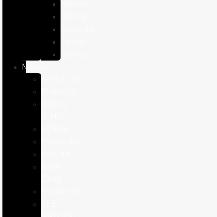
Hámster
Húrones
Chinchilla
Conejo
Cobaya
Marcas
APPETTYS
Bioiberica
DIBAQ
SENSE
LENDA
Pharmadiet
PURINA
Royal
Canin
STANGEST
THE
NATURAL