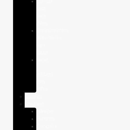
Comida
seca
para
gatos
Complementos
alimenticios
para
gatos
Salud
y
cuidado
para
gatos
Caballos
Roedores
Hámster
Húrones
Chinchilla