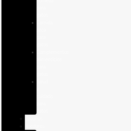
humeda
para
gatos
Comida
seca
para
gatos
Complementos
alimenticios
para
gatos
Salud
y
cuidado
para
gatos
Caballos
Roedores