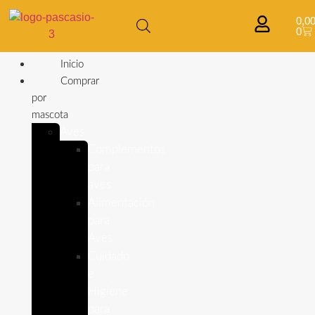
0,0
0
Inicio
Comprar
por
mascota
Aves
Complementos
para
aves
Alimentación
para
Aves
Cuidado
e
Higiene
para