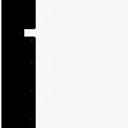
e
Higiene
para
Aves
Perros
Antiparasitários
para
Perros
Comida
humeda
para
perros
Comida
seca
para
perros
Salud
y