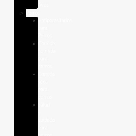
Aves
Perros
Antiparasitários
para
Perros
Comida
humeda
para
perros
Comida
seca
para
perros
Salud
y
cuidado
para
perros