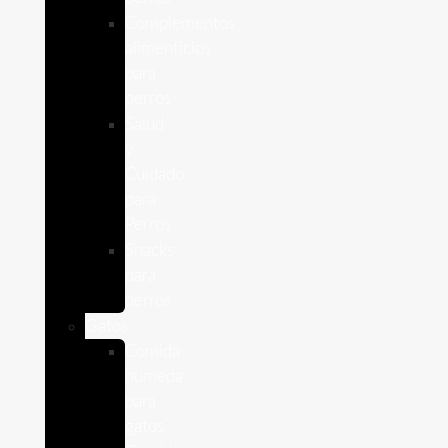
Complementos
alimenticios
para
perros
Salud
y
Cuidado
para
Perros
Snacks
para
perros
Gatos
Comida
humeda
para
gatos