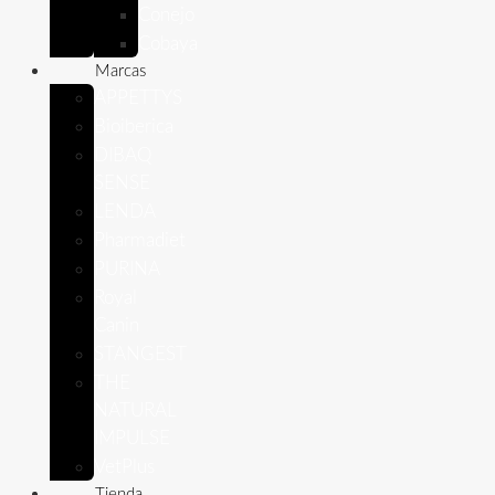
Conejo
Cobaya
Marcas
APPETTYS
Bioiberica
DIBAQ
SENSE
LENDA
Pharmadiet
PURINA
Royal
Canin
STANGEST
THE
NATURAL
IMPULSE
VetPlus
Tienda