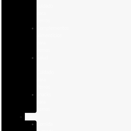
cuidado
para
perros
Complementos
alimenticios
para
perros
Salud
y
Cuidado
para
Perros
Snacks
para
perros
Gatos
Comida