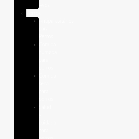
Aves
Perros
Antiparasitários
para
Perros
Comida
humeda
para
perros
Comida
seca
para
perros
Salud
y
cuidado
para
perros