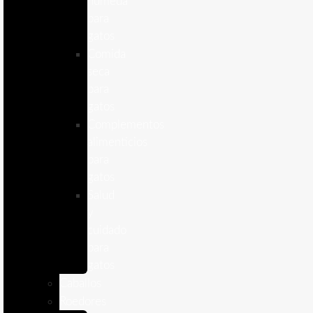
humeda
para
gatos
Comida
seca
para
gatos
Complementos
alimenticios
para
gatos
Salud
y
cuidado
para
gatos
Caballos
Roedores