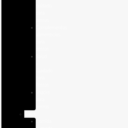
cuidado
para
perros
Complementos
alimenticios
para
perros
Salud
y
Cuidado
para
Perros
Snacks
para
perros
Gatos
Comida