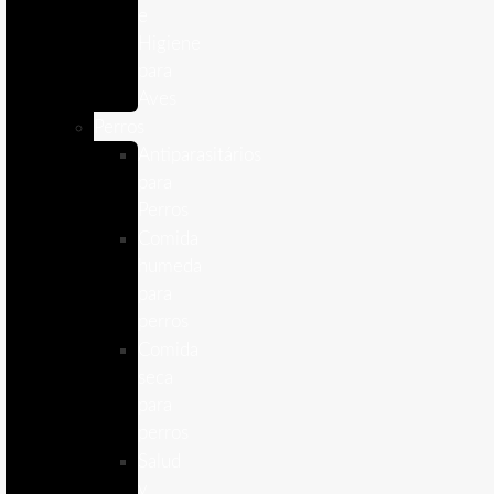
e
Higiene
para
Aves
Perros
Antiparasitários
para
Perros
Comida
humeda
para
perros
Comida
seca
para
perros
Salud
y