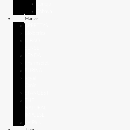
Conejo
Cobaya
Marcas
APPETTYS
Bioiberica
DIBAQ
SENSE
LENDA
Pharmadiet
PURINA
Royal
Canin
STANGEST
THE
NATURAL
IMPULSE
VetPlus
Tienda