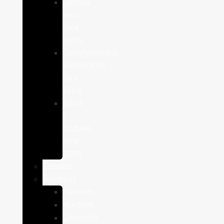
Comida
seca
para
gatos
Complementos
alimenticios
para
gatos
Salud
y
cuidado
para
gatos
Caballos
Roedores
Hámster
Húrones
Chinchilla