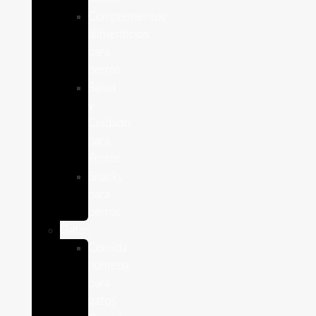
Complementos
alimenticios
para
perros
Salud
y
Cuidado
para
Perros
Snacks
para
perros
Gatos
Comida
humeda
para
gatos