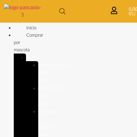
0,0
0
Inicio
Comprar
por
mascota
Aves
Complementos
para
aves
Alimentación
para
Aves
Cuidado
e
Higiene
para