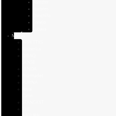
Hámster
Húrones
Chinchilla
Conejo
Cobaya
Marcas
APPETTYS
Bioiberica
DIBAQ
SENSE
LENDA
Pharmadiet
PURINA
Royal
Canin
STANGEST
THE
NATURAL