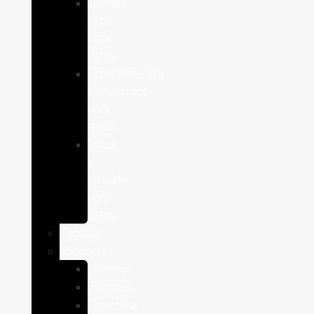
Comida
seca
para
gatos
Complementos
alimenticios
para
gatos
Salud
y
cuidado
para
gatos
Caballos
Roedores
Hámster
Húrones
Chinchilla