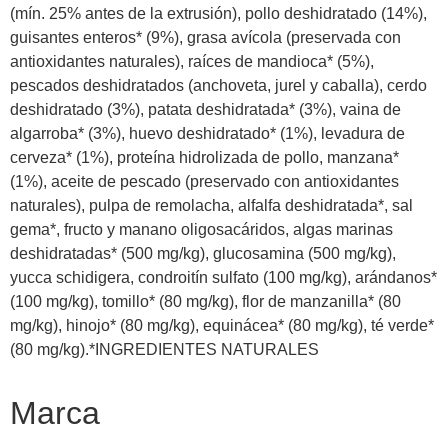
(mín. 25% antes de la extrusión), pollo deshidratado (14%),
guisantes enteros* (9%), grasa avícola (preservada con
antioxidantes naturales), raíces de mandioca* (5%),
pescados deshidratados (anchoveta, jurel y caballa), cerdo
deshidratado (3%), patata deshidratada* (3%), vaina de
algarroba* (3%), huevo deshidratado* (1%), levadura de
cerveza* (1%), proteína hidrolizada de pollo, manzana*
(1%), aceite de pescado (preservado con antioxidantes
naturales), pulpa de remolacha, alfalfa deshidratada*, sal
gema*, fructo y manano oligosacáridos, algas marinas
deshidratadas* (500 mg/kg), glucosamina (500 mg/kg),
yucca schidigera, condroitín sulfato (100 mg/kg), arándanos*
(100 mg/kg), tomillo* (80 mg/kg), flor de manzanilla* (80
mg/kg), hinojo* (80 mg/kg), equinácea* (80 mg/kg), té verde*
(80 mg/kg).*INGREDIENTES NATURALES
Marca