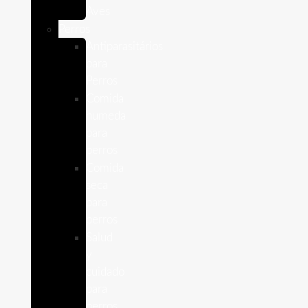
Aves
Perros
Antiparasitários
para
Perros
Comida
humeda
para
perros
Comida
seca
para
perros
Salud
y
cuidado
para
perros