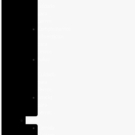
cuidado
para
perros
Complementos
alimenticios
para
perros
Salud
y
Cuidado
para
Perros
Snacks
para
perros
Gatos
Comida