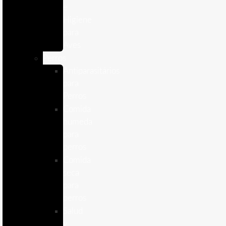
e
Higiene
para
Aves
Perros
Antiparasitários
para
Perros
Comida
humeda
para
perros
Comida
seca
para
perros
Salud
y