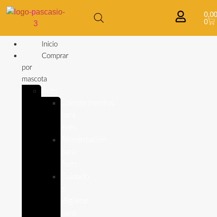
0,0
0
Inicio
Comprar
por
mascota
Aves
Complementos
para
aves
Alimentación
para
Aves
Cuidado
e
Higiene
para