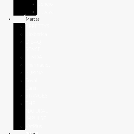
Conejo
Cobaya
Marcas
APPETTYS
Bioiberica
DIBAQ
SENSE
LENDA
Pharmadiet
PURINA
Royal
Canin
STANGEST
THE
NATURAL
IMPULSE
VetPlus
Tienda