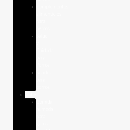
Complementos
alimenticios
para
perros
Salud
y
Cuidado
para
Perros
Snacks
para
perros
Gatos
Comida
humeda
para
gatos