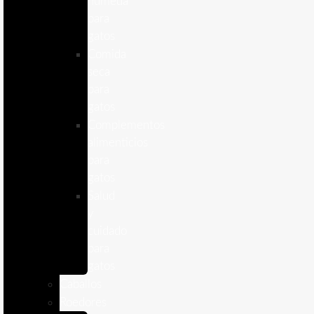
humeda
para
gatos
Comida
seca
para
gatos
Complementos
alimenticios
para
gatos
Salud
y
cuidado
para
gatos
Caballos
Roedores