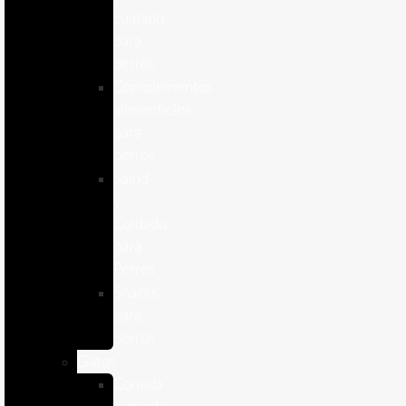
cuidado
para
perros
Complementos
alimenticios
para
perros
Salud
y
Cuidado
para
Perros
Snacks
para
perros
Gatos
Comida