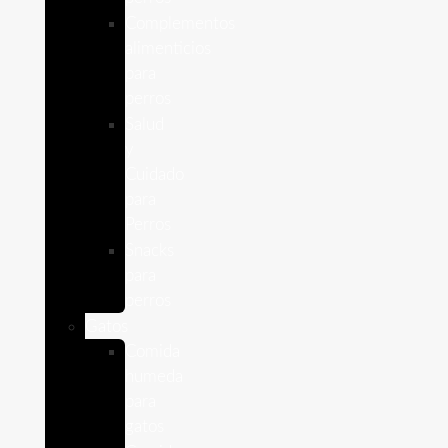
Complementos
alimenticios
para
perros
Salud
y
Cuidado
para
Perros
Snacks
para
perros
Gatos
Comida
humeda
para
gatos