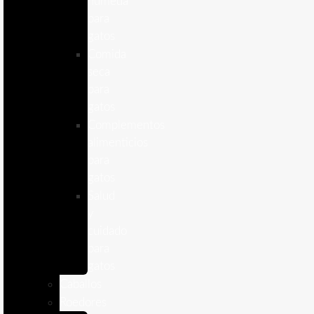
humeda
para
gatos
Comida
seca
para
gatos
Complementos
alimenticios
para
gatos
Salud
y
cuidado
para
gatos
Caballos
Roedores