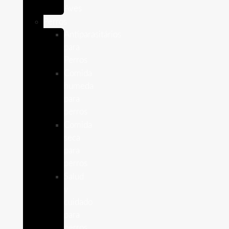
Aves
Perros
Antiparasitários
para
Perros
Comida
humeda
para
perros
Comida
seca
para
perros
Salud
y
cuidado
para
perros