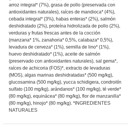
arroz integral* (7%), grasa de pollo (preservada con
antioxidantes naturales), raíces de mandioca* (4%),
cebada integral* (3%), habas enteras* (2%), salmón
deshidratado (2%), proteína hidrolizada de pollo (2%),
verduras y frutas frescas antes de la cocción
(manzana* 1%, zanahoria* 0,5%, calabaza* 0,5%),
levadura de cerveza* (1%), semilla de lino* (1%),
huevo deshidratado* (1%), aceite de salmón
(preservado con antioxidantes naturales), sal gema*,
raíces de achicoria (FOS)*, extracto de levaduras
(MOS), algas marinas deshidratadas* (500 mg/kg),
glucosamina (500 mg/kg), yucca schidigera, condroitín
sulfato (100 mg/kg), arándanos* (100 mg/kg), té verde*
(80 mg/kg), equinácea* (80 mg/kg), flor de manzanilla*
(80 mg/kg), hinojo* (80 mg/kg). *INGREDIENTES
NATURALES