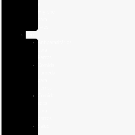
e
Higiene
para
Aves
Perros
Antiparasitários
para
Perros
Comida
humeda
para
perros
Comida
seca
para
perros
Salud
y