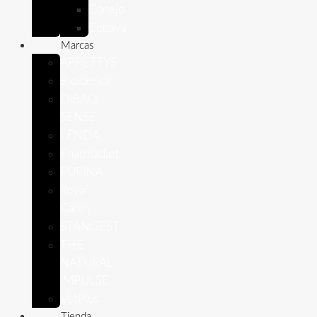
Conejo
Cobaya
Marcas
APPETTYS
Bioiberica
DIBAQ
SENSE
LENDA
Pharmadiet
PURINA
Royal
Canin
STANGEST
THE
NATURAL
IMPULSE
VetPlus
Tienda