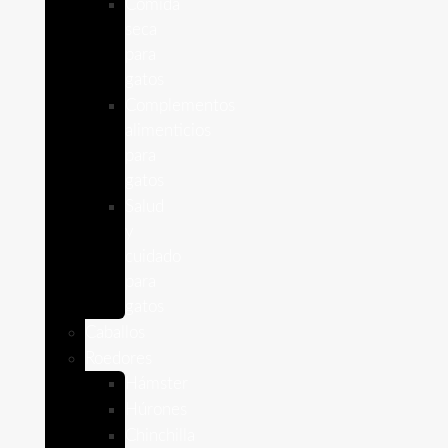
Comida
seca
para
gatos
Complementos
alimenticios
para
gatos
Salud
y
cuidado
para
gatos
Caballos
Roedores
Hámster
Húrones
Chinchilla