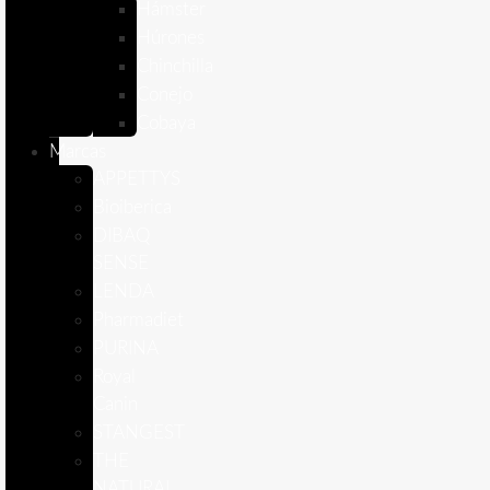
Hámster
Húrones
Chinchilla
Conejo
Cobaya
Marcas
APPETTYS
Bioiberica
DIBAQ
SENSE
LENDA
Pharmadiet
PURINA
Royal
Canin
STANGEST
THE
NATURAL