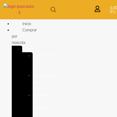
0,0
0
Inicio
Comprar
por
mascota
Aves
Complementos
para
aves
Alimentación
para
Aves
Cuidado
e
Higiene
para