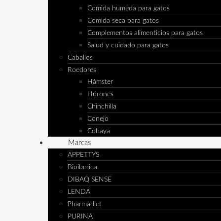
Comida humeda para gatos
Comida seca para gatos
Complementos alimenticios para gatos
Salud y cuidado para gatos
Caballos
Roedores
Hámster
Húrones
Chinchilla
Conejo
Cobaya
Marcas
APPETTYS
Bioiberica
DIBAQ SENSE
LENDA
Pharmadiet
PURINA