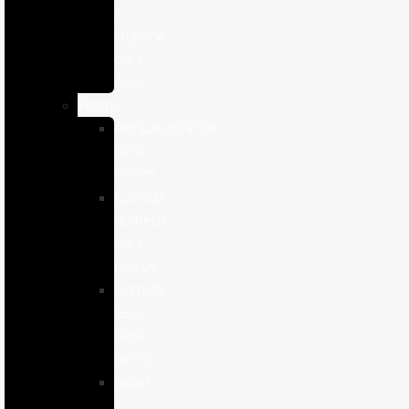
e
Higiene
para
Aves
Perros
Antiparasitários
para
Perros
Comida
humeda
para
perros
Comida
seca
para
perros
Salud
y