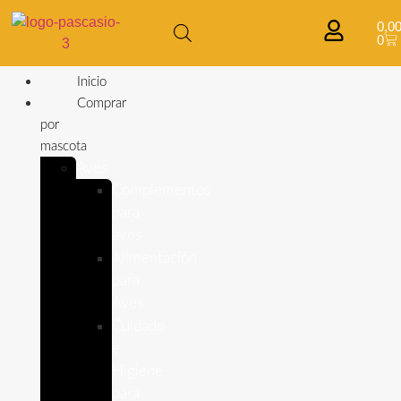
0,0
0
Inicio
Comprar
por
mascota
Aves
Complementos
para
aves
Alimentación
para
Aves
Cuidado
e
Higiene
para