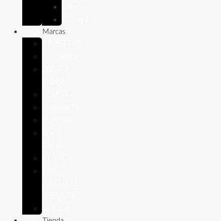
Conejo
Cobaya
Marcas
APPETTYS
Bioiberica
DIBAQ
SENSE
LENDA
Pharmadiet
PURINA
Royal
Canin
STANGEST
THE
NATURAL
IMPULSE
VetPlus
Tienda