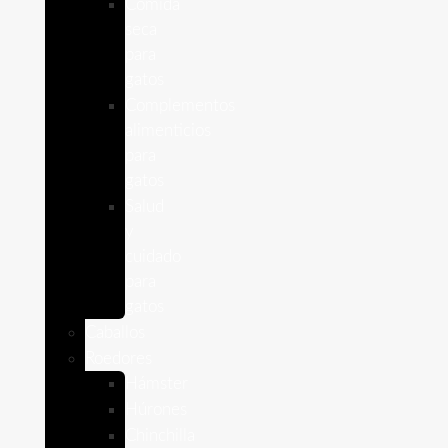
Comida
seca
para
gatos
Complementos
alimenticios
para
gatos
Salud
y
cuidado
para
gatos
Caballos
Roedores
Hámster
Húrones
Chinchilla