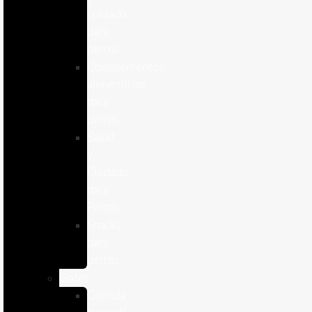
cuidado
para
perros
Complementos
alimenticios
para
perros
Salud
y
Cuidado
para
Perros
Snacks
para
perros
Gatos
Comida