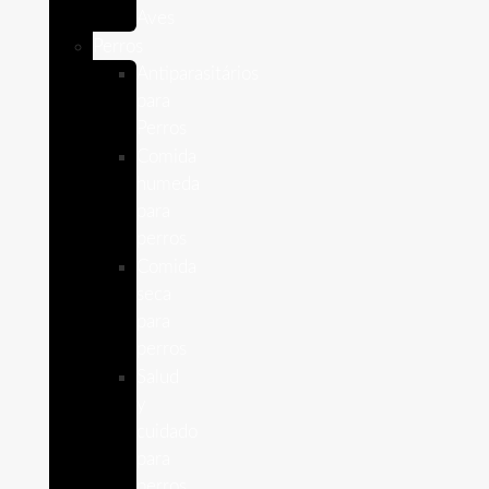
Aves
Perros
Antiparasitários
para
Perros
Comida
humeda
para
perros
Comida
seca
para
perros
Salud
y
cuidado
para
perros