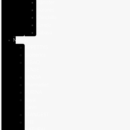
Hámster
Húrones
Chinchilla
Conejo
Cobaya
Marcas
APPETTYS
Bioiberica
DIBAQ
SENSE
LENDA
Pharmadiet
PURINA
Royal
Canin
STANGEST
THE
NATURAL