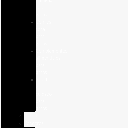
humeda
para
gatos
Comida
seca
para
gatos
Complementos
alimenticios
para
gatos
Salud
y
cuidado
para
gatos
Caballos
Roedores