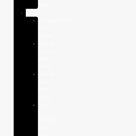
Aves
Perros
Antiparasitários
para
Perros
Comida
humeda
para
perros
Comida
seca
para
perros
Salud
y
cuidado
para
perros