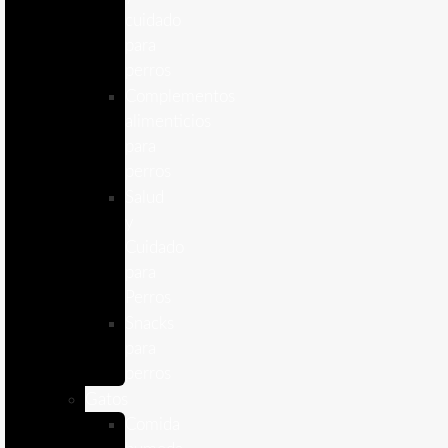
cuidado
para
perros
Complementos
alimenticios
para
perros
Salud
y
Cuidado
para
Perros
Snacks
para
perros
Gatos
Comida