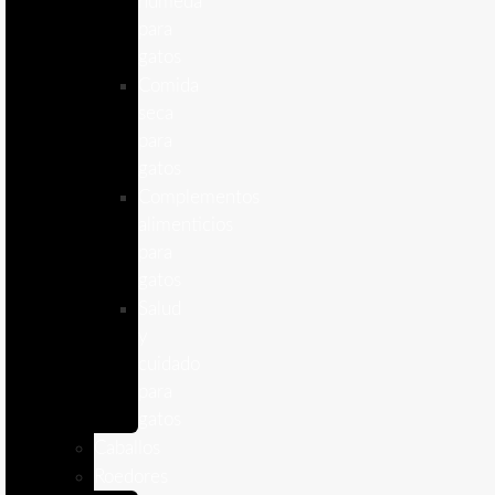
humeda
para
gatos
Comida
seca
para
gatos
Complementos
alimenticios
para
gatos
Salud
y
cuidado
para
gatos
Caballos
Roedores