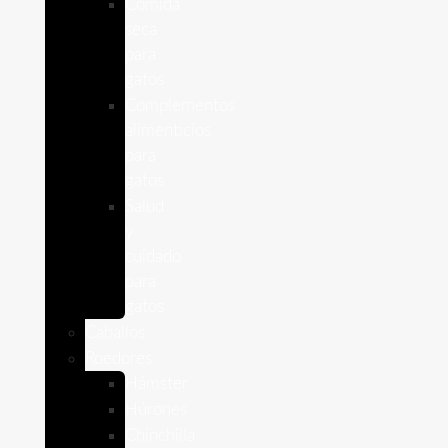
Comida
seca
para
gatos
Complementos
alimenticios
para
gatos
Salud
y
cuidado
para
gatos
Caballos
Roedores
Hámster
Húrones
Chinchilla