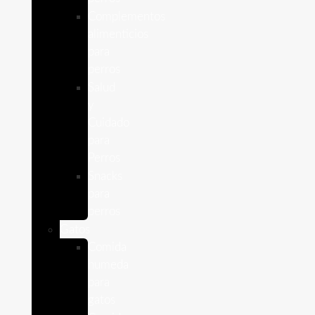
Complementos
alimenticios
para
perros
Salud
y
Cuidado
para
Perros
Snacks
para
perros
Gatos
Comida
humeda
para
gatos