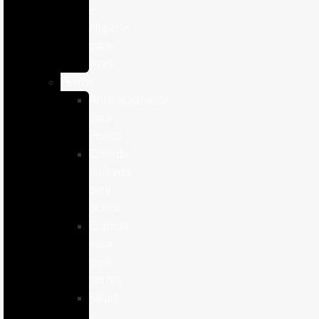
e
Higiene
para
Aves
Perros
Antiparasitários
para
Perros
Comida
humeda
para
perros
Comida
seca
para
perros
Salud
y