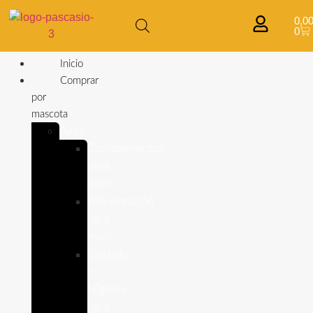
0,0
0
Inicio
Comprar
por
mascota
Aves
Complementos
para
aves
Alimentación
para
Aves
Cuidado
e
Higiene
para