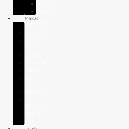
Conejo
Cobaya
Marcas
APPETTYS
Bioiberica
DIBAQ
SENSE
LENDA
Pharmadiet
PURINA
Royal
Canin
STANGEST
THE
NATURAL
IMPULSE
VetPlus
Tienda