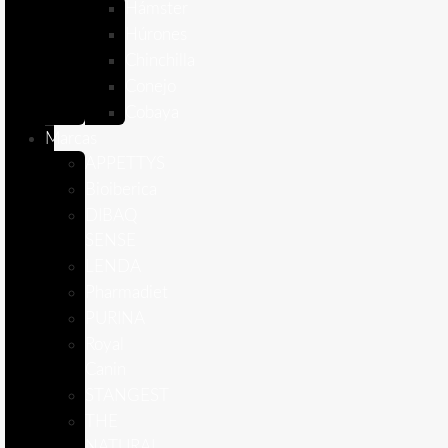
Hámster
Húrones
Chinchilla
Conejo
Cobaya
Marcas
APPETTYS
Bioiberica
DIBAQ
SENSE
LENDA
Pharmadiet
PURINA
Royal
Canin
STANGEST
THE
NATURAL