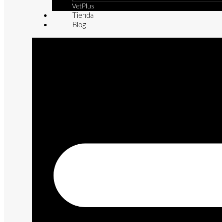
VetPlus
Tienda
Blog