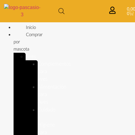
0,0
0
Inicio
Comprar
por
mascota
Aves
Complementos
para
aves
Alimentación
para
Aves
Cuidado
e
Higiene
para