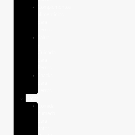
Complementos
alimenticios
para
perros
Salud
y
Cuidado
para
Perros
Snacks
para
perros
Gatos
Comida
humeda
para
gatos