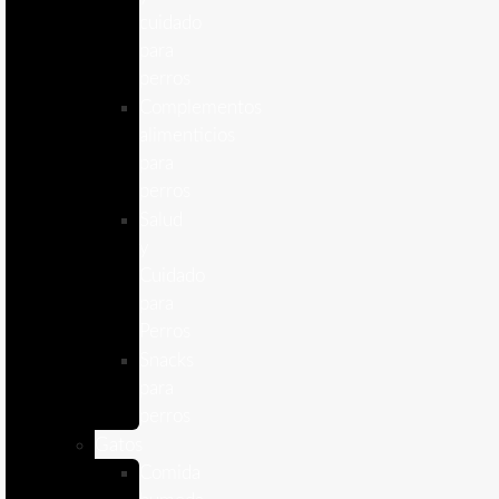
cuidado
para
perros
Complementos
alimenticios
para
perros
Salud
y
Cuidado
para
Perros
Snacks
para
perros
Gatos
Comida