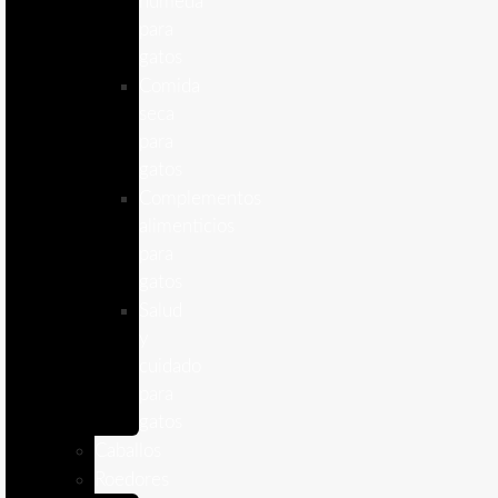
humeda
para
gatos
Comida
seca
para
gatos
Complementos
alimenticios
para
gatos
Salud
y
cuidado
para
gatos
Caballos
Roedores