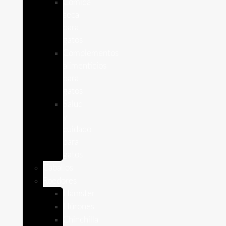
Comida
seca
para
gatos
Complementos
alimenticios
para
gatos
Salud
y
cuidado
para
gatos
Caballos
Roedores
Hámster
Húrones
Chinchilla