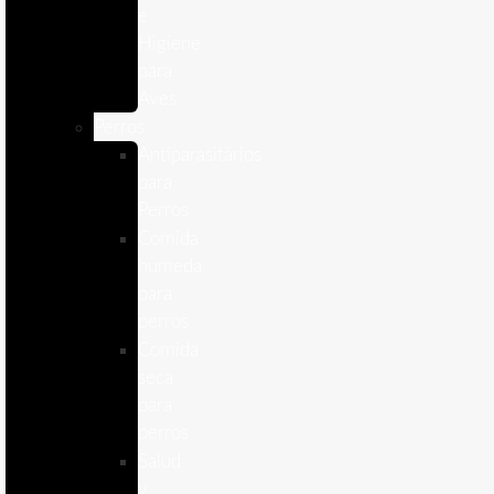
e
Higiene
para
Aves
Perros
Antiparasitários
para
Perros
Comida
humeda
para
perros
Comida
seca
para
perros
Salud
y