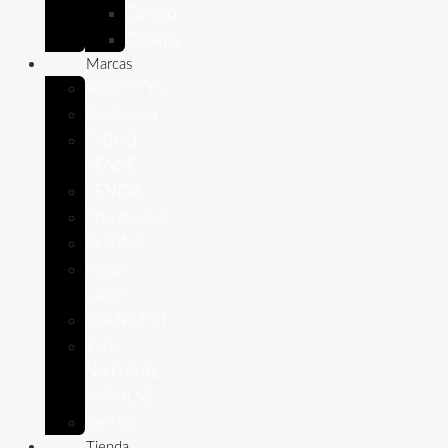
Conejo
Cobaya
Marcas
APPETTYS
Bioiberica
DIBAQ
SENSE
LENDA
Pharmadiet
PURINA
Royal
Canin
STANGEST
THE
NATURAL
IMPULSE
VetPlus
Tienda