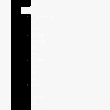
Aves
Perros
Antiparasitários
para
Perros
Comida
humeda
para
perros
Comida
seca
para
perros
Salud
y
cuidado
para
perros