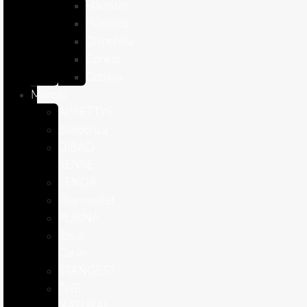
Hámster
Húrones
Chinchilla
Conejo
Cobaya
Marcas
APPETTYS
Bioiberica
DIBAQ
SENSE
LENDA
Pharmadiet
PURINA
Royal
Canin
STANGEST
THE
NATURAL