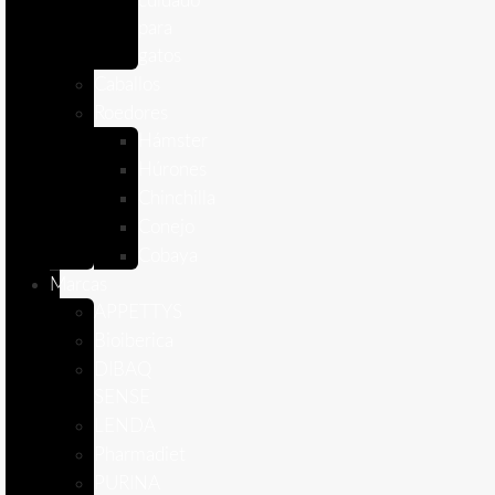
cuidado
para
gatos
Caballos
Roedores
Hámster
Húrones
Chinchilla
Conejo
Cobaya
Marcas
APPETTYS
Bioiberica
DIBAQ
SENSE
LENDA
Pharmadiet
PURINA