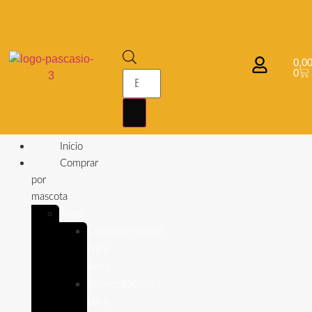
0,0
0
Inicio
Comprar
por
mascota
Aves
Complementos
para
aves
Alimentación
para