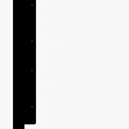
Salud
y
cuidado
para
perros
Complementos
alimenticios
para
perros
Salud
y
Cuidado
para
Perros
Snacks
para
perros
Gatos