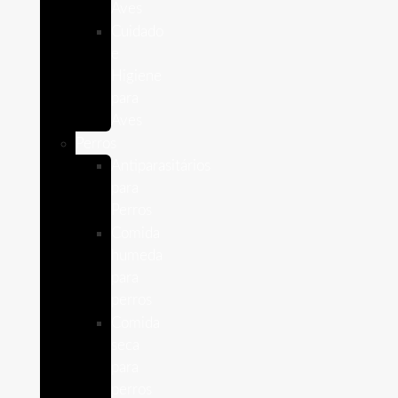
Aves
Cuidado
e
Higiene
para
Aves
Perros
Antiparasitários
para
Perros
Comida
humeda
para
perros
Comida
seca
para
perros