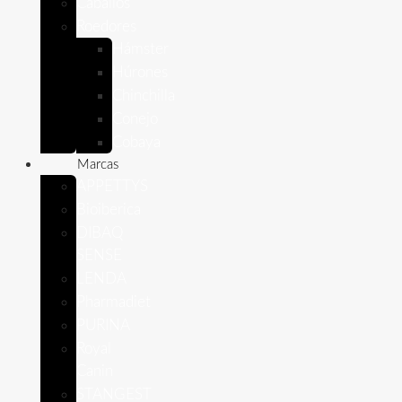
Caballos
Roedores
Hámster
Húrones
Chinchilla
Conejo
Cobaya
Marcas
APPETTYS
Bioiberica
DIBAQ
SENSE
LENDA
Pharmadiet
PURINA
Royal
Canin
STANGEST