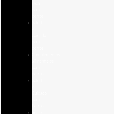
seca
para
perros
Salud
y
cuidado
para
perros
Complementos
alimenticios
para
perros
Salud
y
Cuidado
para
Perros
Snacks