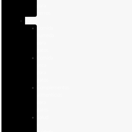
para
perros
Gatos
Comida
humeda
para
gatos
Comida
seca
para
gatos
Complementos
alimenticios
para
gatos
Salud
y