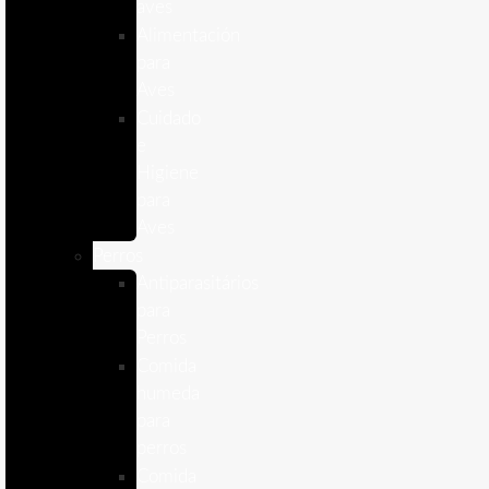
aves
Alimentación
para
Aves
Cuidado
e
Higiene
para
Aves
Perros
Antiparasitários
para
Perros
Comida
humeda
para
perros
Comida