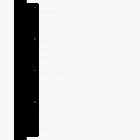
Comida
humeda
para
gatos
Comida
seca
para
gatos
Complementos
alimenticios
para
gatos
Salud
y
cuidado
para
gatos