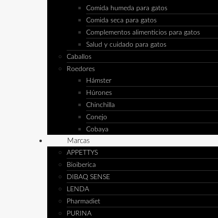
Comida humeda para gatos
Comida seca para gatos
Complementos alimenticios para gatos
Salud y cuidado para gatos
Caballos
Roedores
Hámster
Húrones
Chinchilla
Conejo
Cobaya
Marcas
APPETTYS
Bioiberica
DIBAQ SENSE
LENDA
Pharmadiet
PURINA