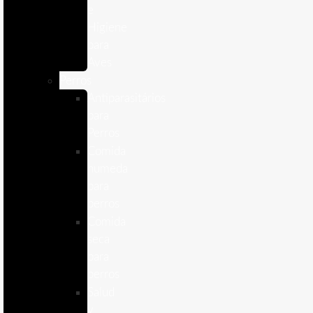
e
Higiene
para
Aves
Perros
Antiparasitários
para
Perros
Comida
humeda
para
perros
Comida
seca
para
perros
Salud
y