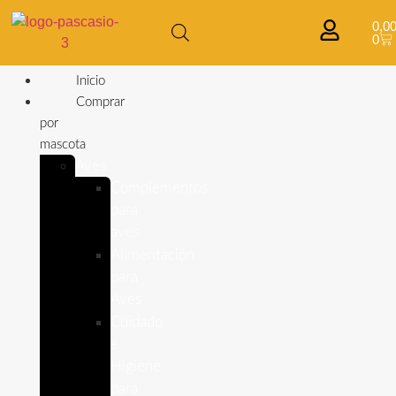
0,0
0
Inicio
Comprar
por
mascota
Aves
Complementos
para
aves
Alimentación
para
Aves
Cuidado
e
Higiene
para