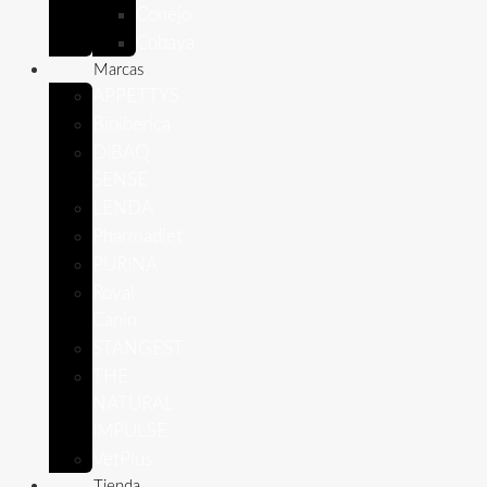
Conejo
Cobaya
Marcas
APPETTYS
Bioiberica
DIBAQ
SENSE
LENDA
Pharmadiet
PURINA
Royal
Canin
STANGEST
THE
NATURAL
IMPULSE
VetPlus
Tienda