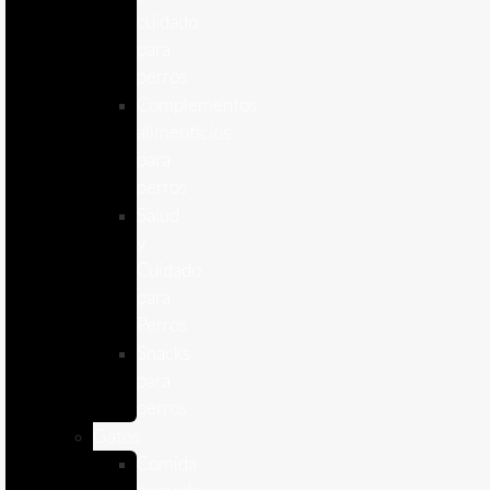
cuidado
para
perros
Complementos
alimenticios
para
perros
Salud
y
Cuidado
para
Perros
Snacks
para
perros
Gatos
Comida