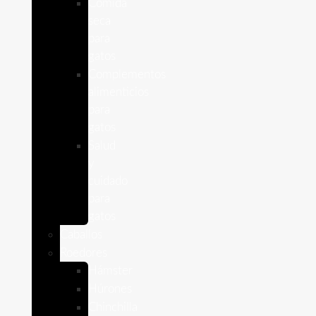
Comida
seca
para
gatos
Complementos
alimenticios
para
gatos
Salud
y
cuidado
para
gatos
Caballos
Roedores
Hámster
Húrones
Chinchilla