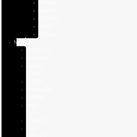
Hámster
Húrones
Chinchilla
Conejo
Cobaya
Marcas
APPETTYS
Bioiberica
DIBAQ
SENSE
LENDA
Pharmadiet
PURINA
Royal
Canin
STANGEST
THE
NATURAL