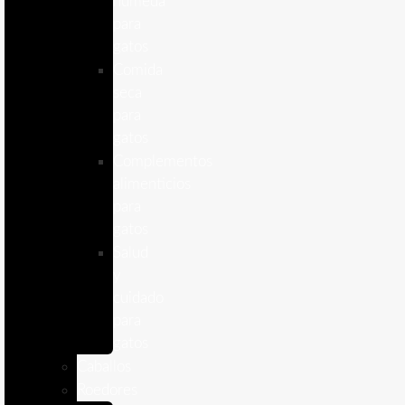
humeda
para
gatos
Comida
seca
para
gatos
Complementos
alimenticios
para
gatos
Salud
y
cuidado
para
gatos
Caballos
Roedores