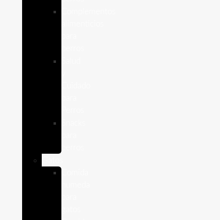
Complementos
alimenticios
para
perros
Salud
y
Cuidado
para
Perros
Snacks
para
perros
Gatos
Comida
humeda
para
gatos