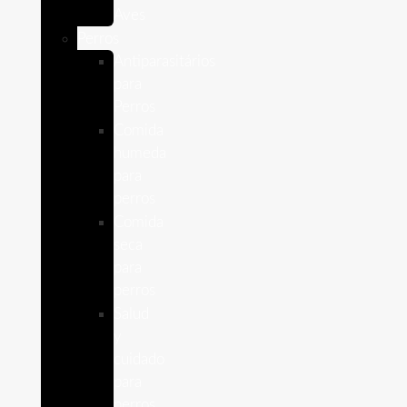
Aves
Perros
Antiparasitários
para
Perros
Comida
humeda
para
perros
Comida
seca
para
perros
Salud
y
cuidado
para
perros